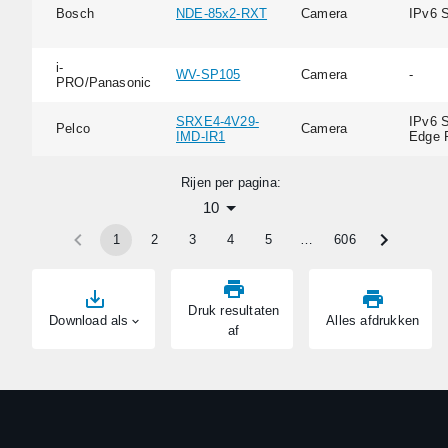
Bosch
NDE-85x2-RXT
Camera
IPv6 
i-
WV-SP105
Camera
-
PRO/Panasonic
SRXE4-4V29-
IPv6 S
Pelco
Camera
IMD-IR1
Edge 
Rijen per pagina:
10
1
2
3
4
5
…
606
Druk resultaten
Download als
Alles afdrukken
af