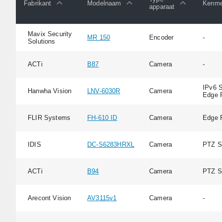
Fabrikant
Modelnaam
Kenme
apparaat
Mavix Security
MR 150
Encoder
-
Solutions
ACTi
B87
Camera
-
IPv6 S
Hanwha Vision
LNV-6030R
Camera
Edge 
FLIR Systems
FH-610 ID
Camera
Edge 
IDIS
DC-S6283HRXL
Camera
PTZ S
ACTi
B94
Camera
PTZ S
Arecont Vision
AV3115v1
Camera
-