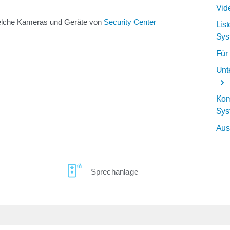
Vid
welche Kameras und Geräte von
Security Center
List
Sys
Für 
Unt
Komp
Sys
Aus
Sprechanlage