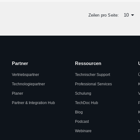
10
Zeilen pro Seite:
Partner
Ressourcen
Vertriebspartner
Technischer Support
Technologiepartner
Professional Services
K
Planer
Schulung
V
Partner & Integration Hub
TechDoc Hub
Blog
Podcast
V
Webinare
P