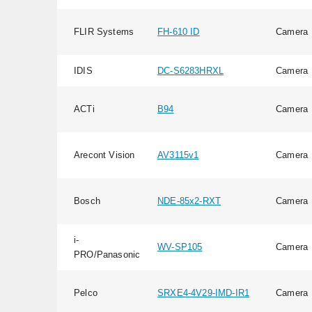
FLIR Systems
FH-610 ID
Camera
IDIS
DC-S6283HRXL
Camera
ACTi
B94
Camera
Arecont Vision
AV3115v1
Camera
Bosch
NDE-85x2-RXT
Camera
i-
WV-SP105
Camera
PRO/Panasonic
Pelco
SRXE4-4V29-IMD-IR1
Camera