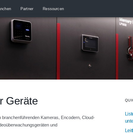
anchen
Partner
Ressourcen
er Geräte
QUI
Lis
 an branchenführenden Kameras, Encodern, Cloud-
unt
ideoüberwachungsgeräten und
Leit