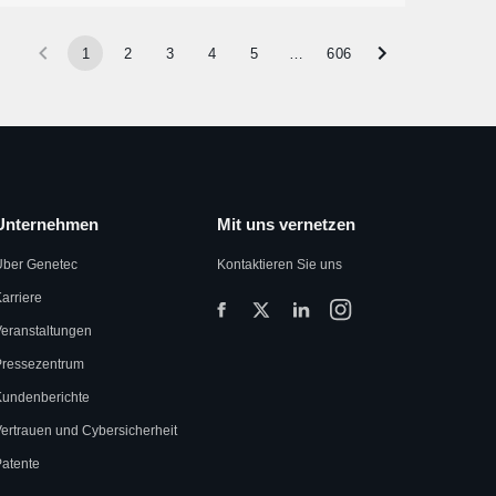
1
2
3
4
5
…
606
Unternehmen
Mit uns vernetzen
Über Genetec
Kontaktieren Sie uns
arriere
eranstaltungen
Pressezentrum
Kundenberichte
ertrauen und Cybersicherheit
atente