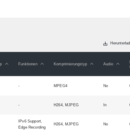
Herunterlad
yp
Funktionen
Komprimierungstyp
Audio
-
MPEG4
No
-
H264, MJPEG
In
IPv6 Support,
H264, MJPEG
No
Edge Recording