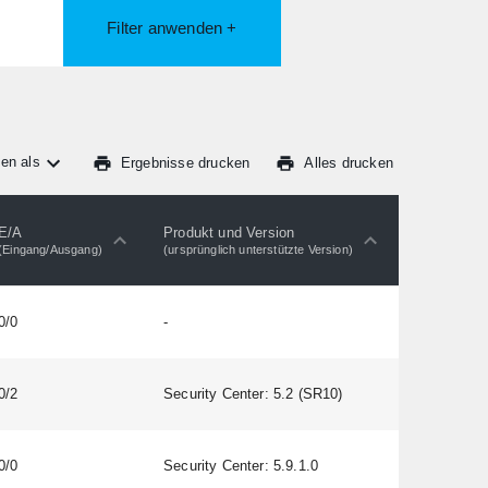
Filter anwenden +
en als
Ergebnisse drucken
Alles drucken
E/A
Produkt und Version
Lizenztyp
(Eingang/Ausgang)
(ursprünglich unterstützte Version)
0/0
-
Regular
0/2
Security Center: 5.2 (SR10)
Regular
0/0
Security Center: 5.9.1.0
Regular