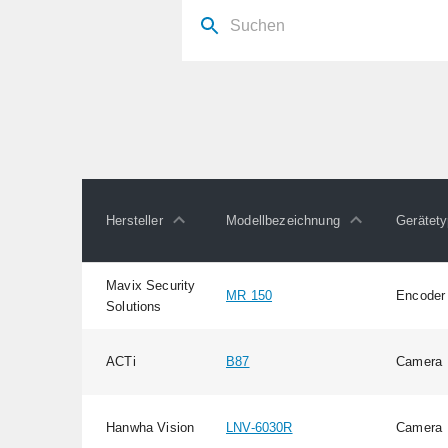
Hersteller
Modellbezeichnung
Gerätet
Mavix Security
MR 150
Encoder
Solutions
ACTi
B87
Camera
Hanwha Vision
LNV-6030R
Camera