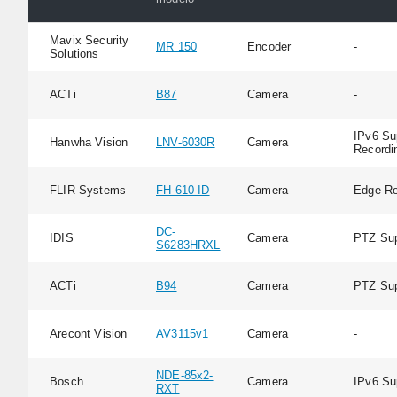
Mavix Security
MR 150
Encoder
-
Solutions
ACTi
B87
Camera
-
IPv6 Su
Hanwha Vision
LNV-6030R
Camera
Recordi
FLIR Systems
FH-610 ID
Camera
Edge Re
DC-
IDIS
Camera
PTZ Sup
S6283HRXL
ACTi
B94
Camera
PTZ Sup
Arecont Vision
AV3115v1
Camera
-
NDE-85x2-
Bosch
Camera
IPv6 Su
RXT