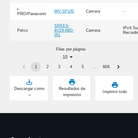
i-
WV-SP105
Camera
-
PRO/Panasonic
SRXE4-
IPv6 Su
Pelco
4V29-IMD-
Camera
Recordi
IR1
Filas por página:
10
1
2
3
4
5
…
606
Descargar como
Resultados de
Imprimir todo
impresión