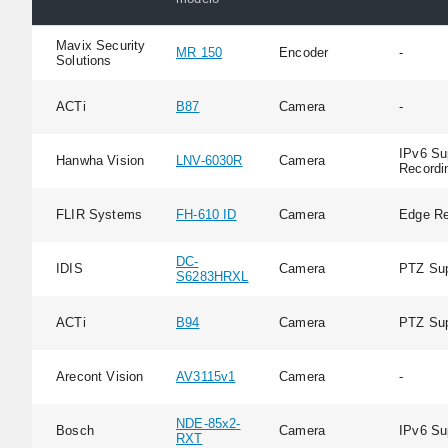
Mavix Security
MR 150
Encoder
-
Solutions
ACTi
B87
Camera
-
IPv6 Su
Hanwha Vision
LNV-6030R
Camera
Recordi
FLIR Systems
FH-610 ID
Camera
Edge Re
DC-
IDIS
Camera
PTZ Sup
S6283HRXL
ACTi
B94
Camera
PTZ Sup
Arecont Vision
AV3115v1
Camera
-
NDE-85x2-
Bosch
Camera
IPv6 Su
RXT