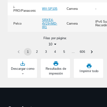
i-
WV-SP105
Camera
-
PRO/Panasonic
SRXE4-
IPv6 Su
Pelco
4V29-IMD-
Camera
Recordi
IR1
Filas por página:
10
1
2
3
4
5
…
606
Descargar como
Resultados de
Imprimir todo
impresión