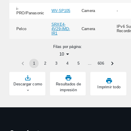
i-
WV-SP105
Camera
-
PRO/Panasonic
SRXE4-
IPv6 Su
Pelco
4V29-IMD-
Camera
Recordi
IR1
Filas por página:
10
1
2
3
4
5
…
606
Descargar como
Resultados de
Imprimir todo
impresión