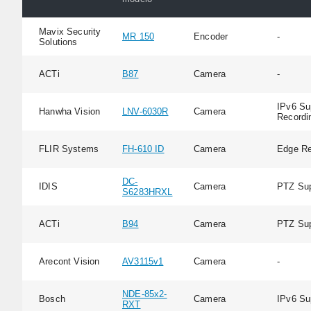
Mavix Security
MR 150
Encoder
-
Solutions
ACTi
B87
Camera
-
IPv6 Su
Hanwha Vision
LNV-6030R
Camera
Recordi
FLIR Systems
FH-610 ID
Camera
Edge Re
DC-
IDIS
Camera
PTZ Sup
S6283HRXL
ACTi
B94
Camera
PTZ Sup
Arecont Vision
AV3115v1
Camera
-
NDE-85x2-
Bosch
Camera
IPv6 Su
RXT