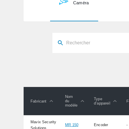
Caméra
Nom
Type
du
Fabricant
F
d’appareil
modèle
Mavix Security
MR 150
Encoder
-
Solutions