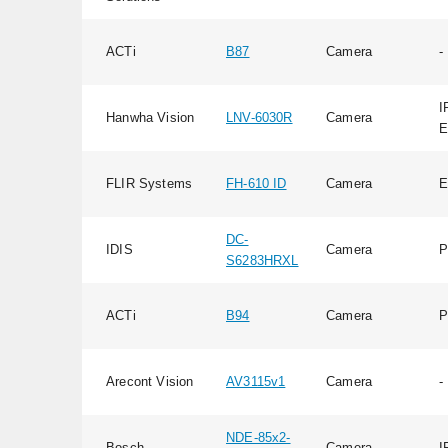
ACTi
B87
Camera
-
I
Hanwha Vision
LNV-6030R
Camera
E
FLIR Systems
FH-610 ID
Camera
E
DC-
IDIS
Camera
P
S6283HRXL
ACTi
B94
Camera
P
Arecont Vision
AV3115v1
Camera
-
NDE-85x2-
Bosch
Camera
I