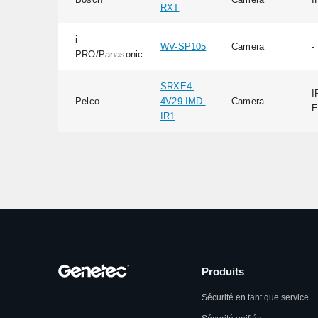
RXT
i-
WV-SP105
Camera
-
PRO/Panasonic
SRXE4-
I
Pelco
4V29-IMD-
Camera
E
IR1
Produits
Sécurité en tant que service