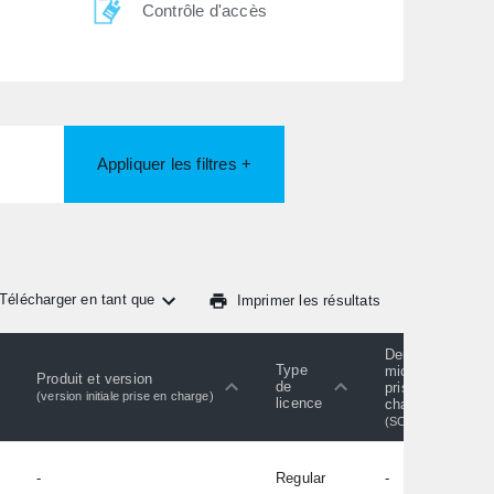
Contrôle d'accès
Appliquer les filtres +
Télécharger en tant que
Imprimer les résultats
Dernier
Type
micrologiciel
Produit et version
de
pris en
(version initiale prise en charge)
licence
charge
(SC)
-
Regular
-