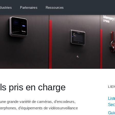
dustries
Partenaires
Ressources
ls pris en charge
LIE
List
ne grande variété de caméras, d’encodeurs,
Sec
nterphones, d’équipements de vidéosurveillance
Guid