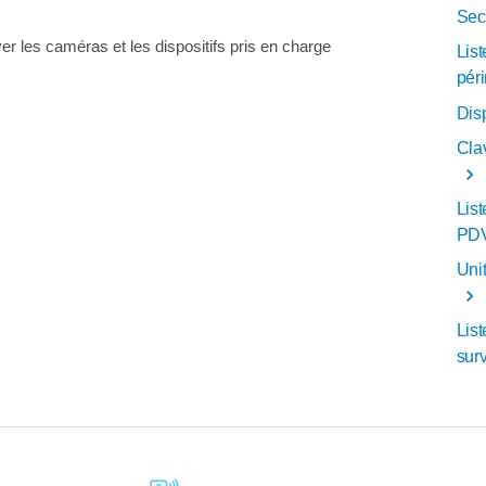
Sec
ver les caméras et les dispositifs pris en charge
Lis
pér
Disp
Cla
Lis
PDV
Unit
List
surv