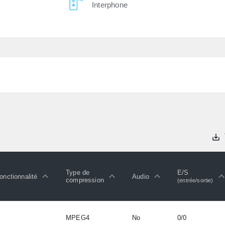
Interphone
Type de
E/S
onctionnalité
Audio
compression
(entrée/sortie)
MPEG4
No
0/0