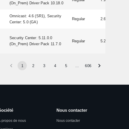
(On_Prem) Driver Pack 10.18.0
Omnicast: 4.6 (SR1), Security
Regular
2.60
Center: 5.0 (GA)
Security Center: 5.11.0.0
Regular
5.20.0.22
(On_Prem) Driver Pack 11.7.0
1
2
3
4
5
…
606
Société
Nous contacter
 propos de nous
Nous contacter