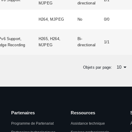
MJPEG
directional
H264, MJPEG
No
0/0
Pv6 Support,
H265, H264,
Bi-
1/1
dge Recording
MJPEG
directional
10
Objets par page:
Partenaires
Ressources
Programme de Partenariat
Assistance technique
À