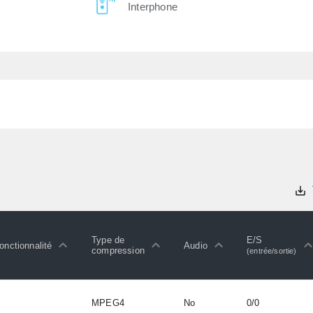
Interphone
Type de
E/S
onctionnalité
Audio
compression
(entrée/sortie)
MPEG4
No
0/0