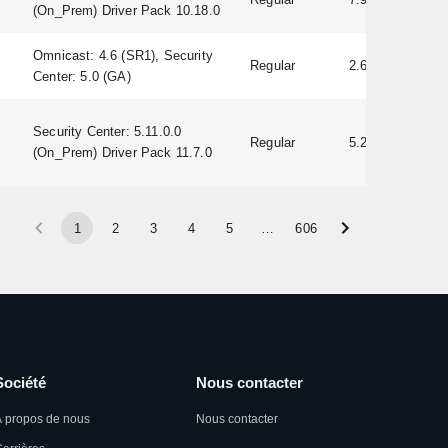
(On_Prem) Driver Pack 10.18.0
Omnicast: 4.6 (SR1), Security
Regular
2.60
Center: 5.0 (GA)
Security Center: 5.11.0.0
Regular
5.20.0.22
(On_Prem) Driver Pack 11.7.0
1
2
3
4
5
…
606
Société
Nous contacter
 propos de nous
Nous contacter