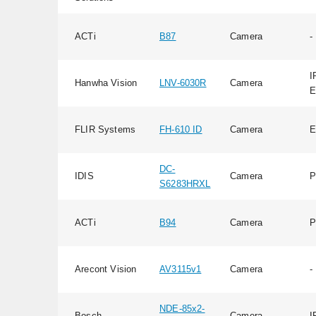
ACTi
B87
Camera
-
I
Hanwha Vision
LNV-6030R
Camera
E
FLIR Systems
FH-610 ID
Camera
E
DC-
IDIS
Camera
P
S6283HRXL
ACTi
B94
Camera
P
Arecont Vision
AV3115v1
Camera
-
NDE-85x2-
Bosch
Camera
I