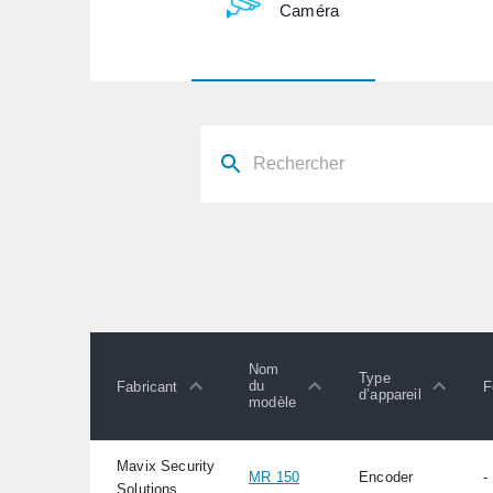
Caméra
Nom
Type
du
Fabricant
F
d’appareil
modèle
Mavix Security
MR 150
Encoder
-
Solutions