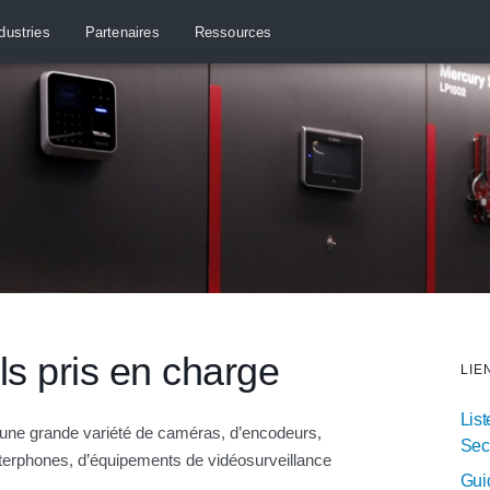
dustries
Partenaires
Ressources
ls pris en charge
LIE
List
ne grande variété de caméras, d’encodeurs,
Sec
nterphones, d’équipements de vidéosurveillance
Guid