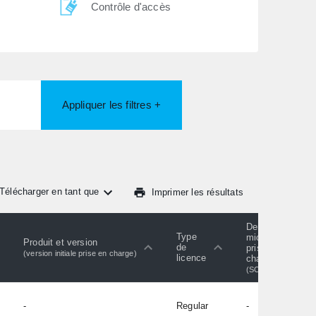
Contrôle d'accès
Appliquer les filtres +
Télécharger en tant que
Imprimer les résultats
Dernier
Type
micrologiciel
Produit et version
de
pris en
(version initiale prise en charge)
licence
charge
(SC)
-
Regular
-