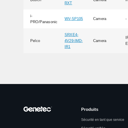
RXT
i-
WV-SP105
Camera
-
PRO/Panasonic
SRXE4-
I
Pelco
4V29-IMD-
Camera
E
IR1
Produits
Sécurité en tant que service