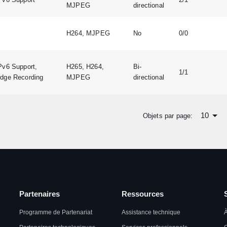
MJPEG
directional
H264, MJPEG
No
0/0
Pv6 Support,
H265, H264,
Bi-
1/1
dge Recording
MJPEG
directional
10
Objets par page:
Partenaires
Ressources
Programme de Partenariat
Assistance technique
À