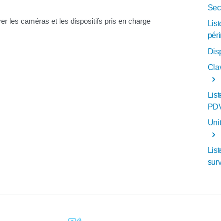
Sec
ver les caméras et les dispositifs pris en charge
Lis
pér
Disp
Cla
Lis
PDV
Unit
List
surv