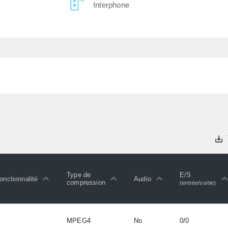
Interphone
Type de
E/S
onctionnalité
Audio
compression
(entrée/sortie)
MPEG4
No
0/0