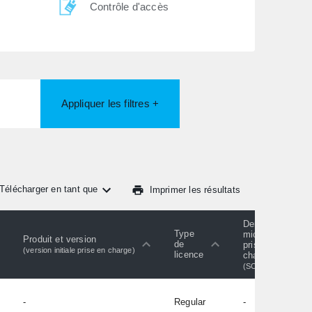
Contrôle d'accès
Appliquer les filtres +
Télécharger en tant que
Imprimer les résultats
Dernier
Type
micrologiciel
Produit et version
de
pris en
(version initiale prise en charge)
licence
charge
(SC)
-
Regular
-