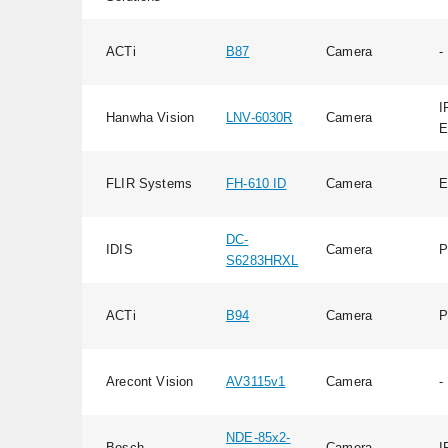
ACTi
B87
Camera
-
I
Hanwha Vision
LNV-6030R
Camera
E
FLIR Systems
FH-610 ID
Camera
E
DC-
IDIS
Camera
P
S6283HRXL
ACTi
B94
Camera
P
Arecont Vision
AV3115v1
Camera
-
NDE-85x2-
Bosch
Camera
I