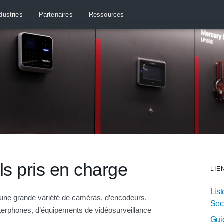
dustries
Partenaires
Ressources
ls pris en charge
LIE
List
ne grande variété de caméras, d’encodeurs,
Sec
nterphones, d’équipements de vidéosurveillance
Guid