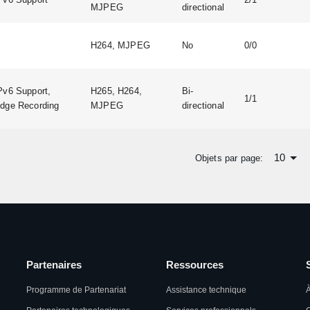
MJPEG
directional
H264, MJPEG
No
0/0
Pv6 Support,
H265, H264,
Bi-
1/1
dge Recording
MJPEG
directional
10
Objets par page:
Partenaires
Ressources
Programme de Partenariat
Assistance technique
À