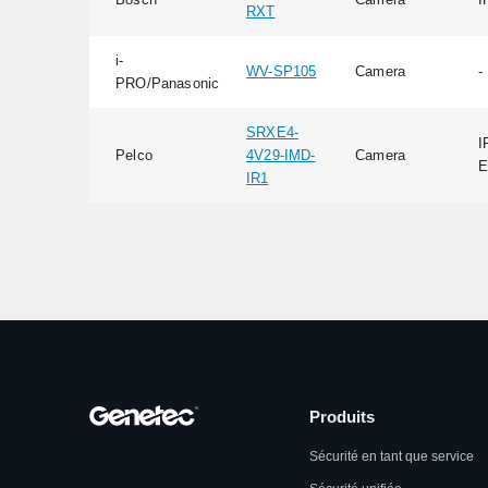
RXT
i-
WV-SP105
Camera
-
PRO/Panasonic
SRXE4-
I
Pelco
4V29-IMD-
Camera
E
IR1
Produits
Sécurité en tant que service