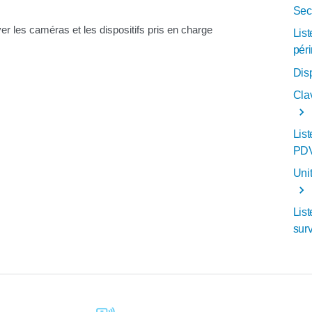
Sec
ver les caméras et les dispositifs pris en charge
Lis
pér
Disp
Cla
Lis
PDV
Unit
List
surv