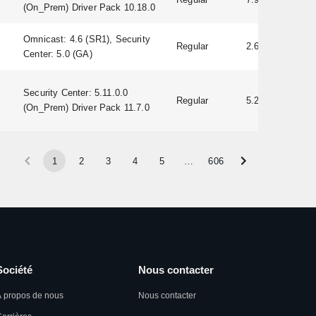
(On_Prem) Driver Pack 10.18.0
Omnicast: 4.6 (SR1), Security
Regular
2.60
Center: 5.0 (GA)
Security Center: 5.11.0.0
Regular
5.20.0.22
(On_Prem) Driver Pack 11.7.0
1
2
3
4
5
…
606
Société
Nous contacter
 propos de nous
Nous contacter