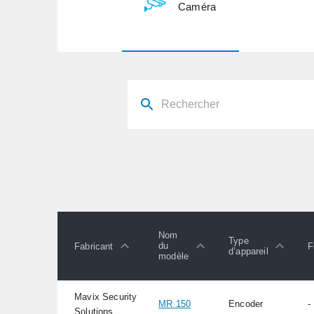
Caméra
Nom
Type
du
Fabricant
F
d’appareil
modèle
Mavix Security
MR 150
Encoder
-
Solutions