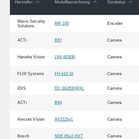
Hersteller
Modellbezeichnung
Gerätetyp
Mavix Security
MR 150
Encoder
Solutions
ACTi
B87
Camera
Hanwha Vision
LNV-6030R
Camera
FLIR Systems
FH-610 ID
Camera
IDIS
DC-S6283HRXL
Camera
ACTi
B94
Camera
Arecont Vision
AV3115v1
Camera
Bosch
NDE-85x2-RXT
Camera