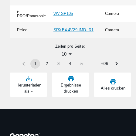
i-
WV-SP105
Camera
PRO/Panasonic
Pelco
SRXE4-4V29-IMD-IR1
Camera
Zeilen pro Seite:
10
1
2
3
4
5
…
606
Herunterladen
Ergebnisse
Alles drucken
als
drucken