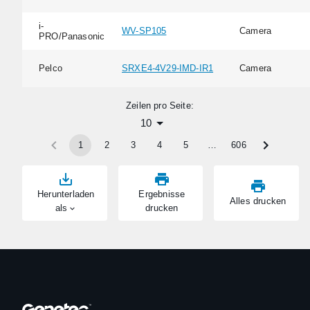
i-
WV-SP105
Camera
PRO/Panasonic
Pelco
SRXE4-4V29-IMD-IR1
Camera
Zeilen pro Seite:
10
1
2
3
4
5
…
606
Herunterladen
Ergebnisse
Alles drucken
als
drucken