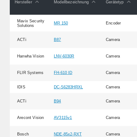
Hersteller
Modellbezeichnung
Gerätetyp
Mavix Security
MR 150
Encoder
Solutions
ACTi
B87
Camera
Hanwha Vision
LNV-6030R
Camera
FLIR Systems
FH-610 ID
Camera
IDIS
DC-S6283HRXL
Camera
ACTi
B94
Camera
Arecont Vision
AV3115v1
Camera
Bosch
NDE-85x2-RXT
Camera