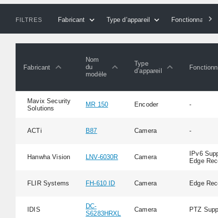
Fabricant
Type d’appareil
Fonctionnalités
FILTRES
Nom
Type
du
Fabricant
Fonctionn
d’appareil
modèle
Mavix Security
MR 150
Encoder
-
Solutions
ACTi
B87
Camera
-
IPv6 Supp
Hanwha Vision
LNV-6030R
Camera
Edge Rec
FLIR Systems
FH-610 ID
Camera
Edge Rec
DC-
IDIS
Camera
PTZ Supp
S6283HRXL