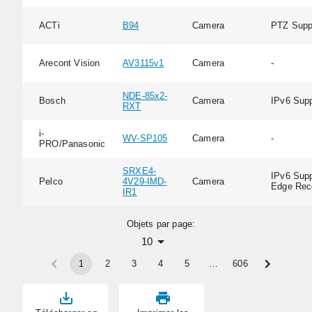
ACTi
B94
Camera
PTZ Supp
Arecont Vision
AV3115v1
Camera
-
NDE-85x2-
Bosch
Camera
IPv6 Supp
RXT
i-
WV-SP105
Camera
-
PRO/Panasonic
SRXE4-
IPv6 Supp
Pelco
4V29-IMD-
Camera
Edge Rec
IR1
Objets par page:
10
1
2
3
4
5
…
606