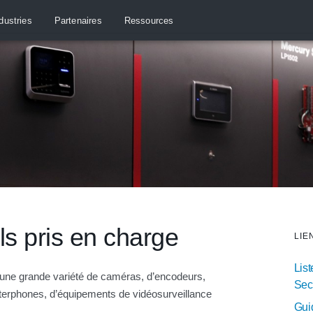
dustries
Partenaires
Ressources
ls pris en charge
LIE
List
ne grande variété de caméras, d’encodeurs,
Sec
nterphones, d’équipements de vidéosurveillance
Guid