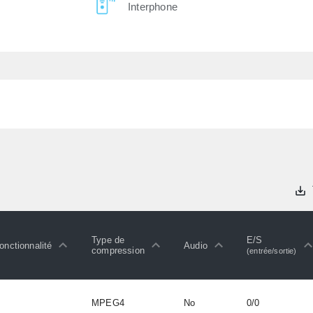
Interphone
Type de
E/S
onctionnalité
Audio
compression
(entrée/sortie)
MPEG4
No
0/0