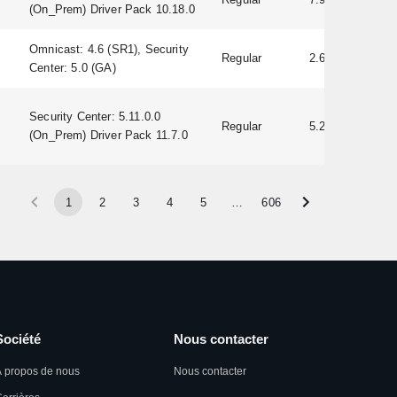
(On_Prem) Driver Pack 10.18.0
Omnicast: 4.6 (SR1), Security
Regular
2.60
Center: 5.0 (GA)
Security Center: 5.11.0.0
Regular
5.20.0.22
(On_Prem) Driver Pack 11.7.0
1
2
3
4
5
…
606
Société
Nous contacter
 propos de nous
Nous contacter