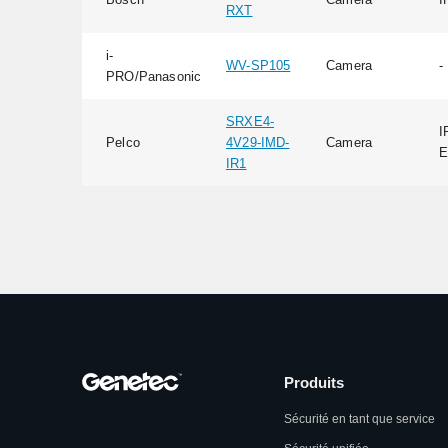
RXT
i-
WV-SP105
Camera
-
PRO/Panasonic
SRXE4-
I
Pelco
4V29-IMD-
Camera
E
IR1
Produits
Sécurité en tant que service