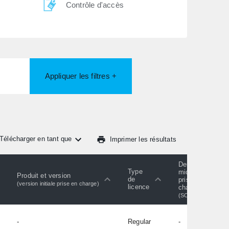
Contrôle d'accès
Appliquer les filtres +
Télécharger en tant que
Imprimer les résultats
Dernier
Type
micrologiciel
Produit et version
de
pris en
(version initiale prise en charge)
licence
charge
(SC)
-
Regular
-