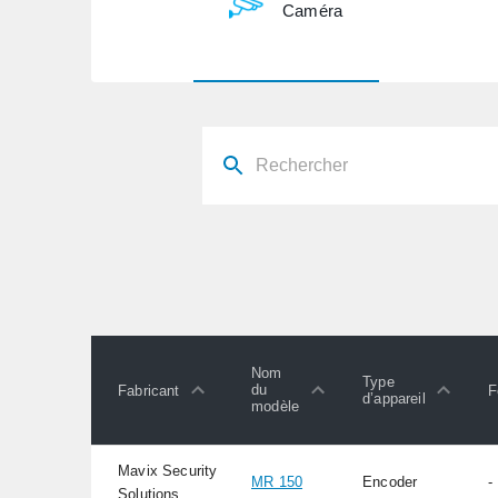
Caméra
Nom
Type
du
Fabricant
F
d’appareil
modèle
Mavix Security
MR 150
Encoder
-
Solutions