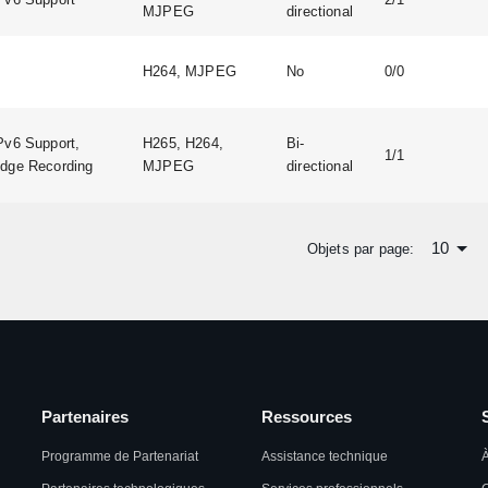
MJPEG
directional
H264, MJPEG
No
0/0
Pv6 Support,
H265, H264,
Bi-
1/1
dge Recording
MJPEG
directional
10
Objets par page:
Partenaires
Ressources
Programme de Partenariat
Assistance technique
À