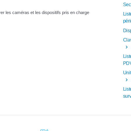
Sec
ver les caméras et les dispositifs pris en charge
Lis
pér
Disp
Cla
Lis
PDV
Unit
List
surv