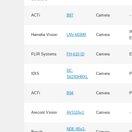
ACTi
B87
Camera
-
I
Hanwha Vision
LNV-6030R
Camera
E
FLIR Systems
FH-610 ID
Camera
E
DC-
IDIS
Camera
P
S6283HRXL
ACTi
B94
Camera
P
Arecont Vision
AV3115v1
Camera
-
NDE-85x2-
Bosch
Camera
I