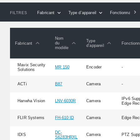
Fabricant
Type d’appareil
Fonctionnalités
FILTRES
Nom
Type
du
Fabricant
Fonctionn
d’appareil
modèle
Mavix Security
MR 150
Encoder
-
Solutions
ACTi
B87
Camera
-
IPv6 Supp
Hanwha Vision
LNV-6030R
Camera
Edge Rec
FLIR Systems
FH-610 ID
Camera
Edge Rec
DC-
IDIS
Camera
PTZ Supp
S6283HRXL