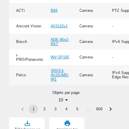
ACTi
B94
Camera
PTZ Supp
Arecont Vision
AV3115v1
Camera
-
NDE-85x2-
Bosch
Camera
IPv6 Supp
RXT
i-
WV-SP105
Camera
-
PRO/Panasonic
SRXE4-
IPv6 Supp
Pelco
4V29-IMD-
Camera
Edge Rec
IR1
Objets par page:
10
1
2
3
4
5
…
606