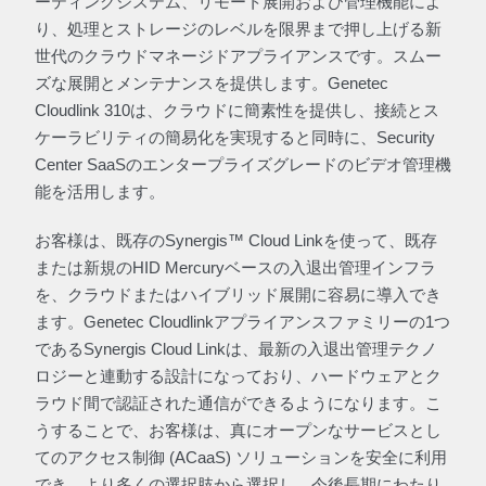
ーティングシステム、リモート展開および管理機能によ
り、処理とストレージのレベルを限界まで押し上げる新
世代のクラウドマネージドアプライアンスです。スムー
ズな展開とメンテナンスを提供します。Genetec
Cloudlink 310は、クラウドに簡素性を提供し、接続とス
ケーラビリティの簡易化を実現すると同時に、Security
Center SaaSのエンタープライズグレードのビデオ管理機
能を活用します。
お客様は、既存のSynergis™ Cloud Linkを使って、既存
または新規のHID Mercuryベースの入退出管理インフラ
を、クラウドまたはハイブリッド展開に容易に導入でき
ます。Genetec Cloudlinkアプライアンスファミリーの1つ
であるSynergis Cloud Linkは、最新の入退出管理テクノ
ロジーと連動する設計になっており、ハードウェアとク
ラウド間で認証された通信ができるようになります。こ
うすることで、お客様は、真にオープンなサービスとし
てのアクセス制御 (ACaaS) ソリューションを安全に利用
でき、より多くの選択肢から選択し、今後長期にわたり