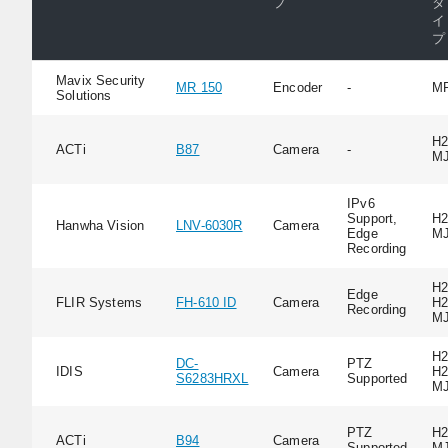
プ
タ
イ
プ
Mavix Security
MR 150
Encoder
-
M
Solutions
H2
ACTi
B87
Camera
-
M
IPv6
Support,
H2
Hanwha Vision
LNV-6030R
Camera
Edge
M
Recording
H2
Edge
FLIR Systems
FH-610 ID
Camera
H2
Recording
M
H2
DC-
PTZ
IDIS
Camera
H2
S6283HRXL
Supported
M
PTZ
H2
ACTi
B94
Camera
Supported
M