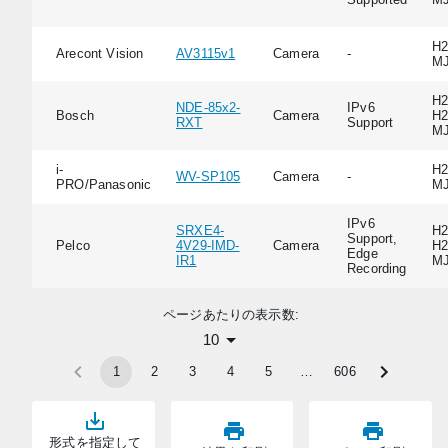
H2
Arecont Vision
AV3115v1
Camera
-
M
H2
NDE-85x2-
IPv6
Bosch
Camera
H2
RXT
Support
M
i-
H2
WV-SP105
Camera
-
PRO/Panasonic
M
IPv6
SRXE4-
H2
Support,
Pelco
4V29-IMD-
Camera
H2
Edge
IR1
M
Recording
ページあたりの表示数:
10
1
2
3
4
5
…
606
形式を指定して