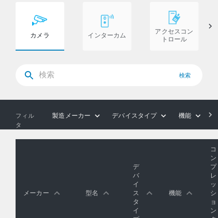
アクセスコン
カメラ
インターカム
トロール
検索
製造メーカー
デバイスタイプ
機能
フィル
タ
コ
ン
デ
プ
バ
レ
イ
ッ
メーカー
型名
ス
機能
シ
タ
ョ
イ
ン