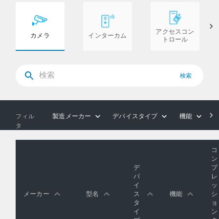
アクセスコン
カメラ
インターカム
トロール
検索
製造メーカー
デバイスタイプ
機能
フィル
タ
コ
ン
デ
プ
バ
レ
イ
ッ
メーカー
型名
ス
機能
シ
タ
ョ
イ
ン