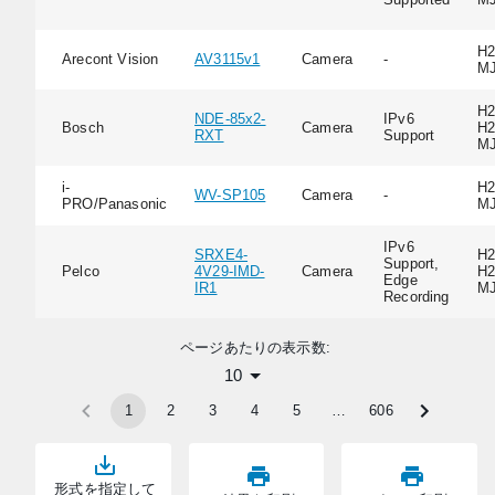
H2
Arecont Vision
AV3115v1
Camera
-
M
H2
NDE-85x2-
IPv6
Bosch
Camera
H2
RXT
Support
M
i-
H2
WV-SP105
Camera
-
PRO/Panasonic
M
IPv6
SRXE4-
H2
Support,
Pelco
4V29-IMD-
Camera
H2
Edge
IR1
M
Recording
ページあたりの表示数:
10
1
2
3
4
5
…
606
形式を指定して