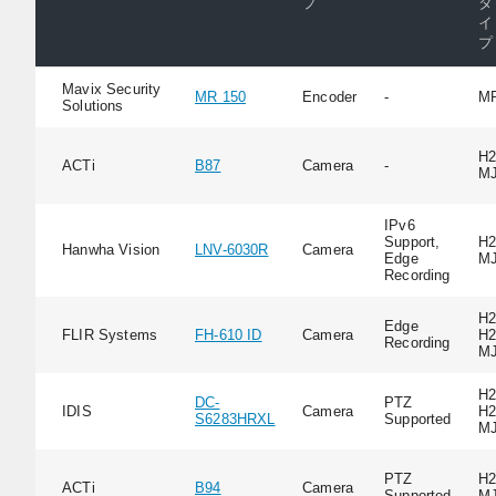
プ
タ
イ
プ
Mavix Security
MR 150
Encoder
-
M
Solutions
H2
ACTi
B87
Camera
-
M
IPv6
Support,
H2
Hanwha Vision
LNV-6030R
Camera
Edge
M
Recording
H2
Edge
FLIR Systems
FH-610 ID
Camera
H2
Recording
M
H2
DC-
PTZ
IDIS
Camera
H2
S6283HRXL
Supported
M
PTZ
H2
ACTi
B94
Camera
Supported
M