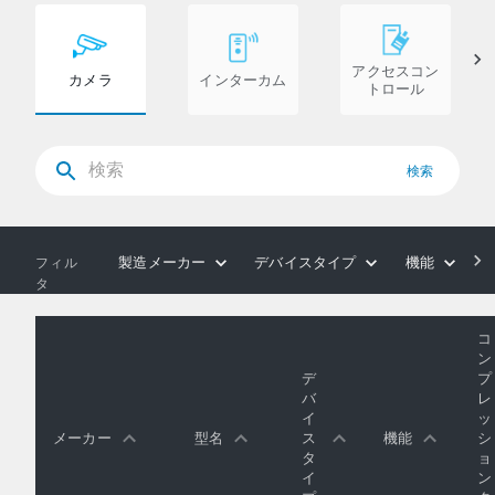
アクセスコン
カメラ
インターカム
トロール
検索
製造メーカー
デバイスタイプ
機能
フィル
タ
コ
ン
デ
プ
バ
レ
イ
ッ
メーカー
型名
ス
機能
シ
タ
ョ
イ
ン