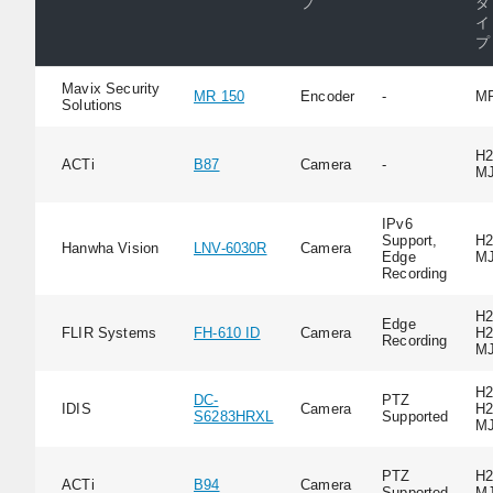
プ
タ
イ
プ
Mavix Security
MR 150
Encoder
-
M
Solutions
H2
ACTi
B87
Camera
-
M
IPv6
Support,
H2
Hanwha Vision
LNV-6030R
Camera
Edge
M
Recording
H2
Edge
FLIR Systems
FH-610 ID
Camera
H2
Recording
M
H2
DC-
PTZ
IDIS
Camera
H2
S6283HRXL
Supported
M
PTZ
H2
ACTi
B94
Camera
Supported
M