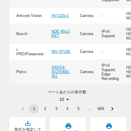
H2
Arecont Vision
AV3115v1
Camera
-
M
H2
NDE-85x2-
IPv6
Bosch
Camera
H2
RXT
Support
M
i-
H2
WV-SP105
Camera
-
PRO/Panasonic
M
IPv6
SRXE4-
H2
Support,
Pelco
4V29-IMD-
Camera
H2
Edge
IR1
M
Recording
ページあたりの表示数:
10
1
2
3
4
5
…
606
形式を指定して