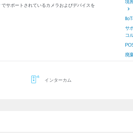
境
r
でサポートされているカメラおよびデバイスを
II
サ
コ
P
廃
インターカム