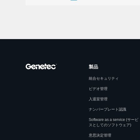
製品
統合セキュリティ
ビデオ管理
入退室管理
ナンバープレート認識
Software as a service (サービ
スとしてのソフトウェア)
意思決定管理