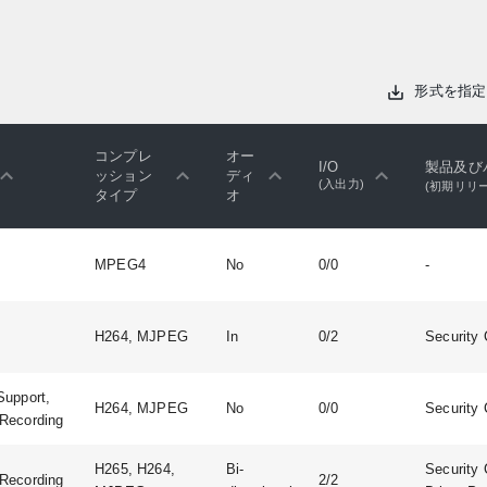
形式を指定
コンプレ
オー
I/O
製品及び
ッション
ディ
(入出力)
(初期リリ
タイプ
オ
MPEG4
No
0/0
-
H264, MJPEG
In
0/2
Security 
Support,
H264, MJPEG
No
0/0
Security 
Recording
H265, H264,
Bi-
Security 
Recording
2/2