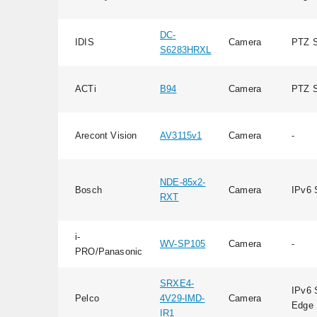
DC-
IDIS
Camera
PTZ S
S6283HRXL
ACTi
B94
Camera
PTZ S
Arecont Vision
AV3115v1
Camera
-
NDE-85x2-
Bosch
Camera
IPv6 
RXT
i-
WV-SP105
Camera
-
PRO/Panasonic
SRXE4-
IPv6 
Pelco
4V29-IMD-
Camera
Edge 
IR1