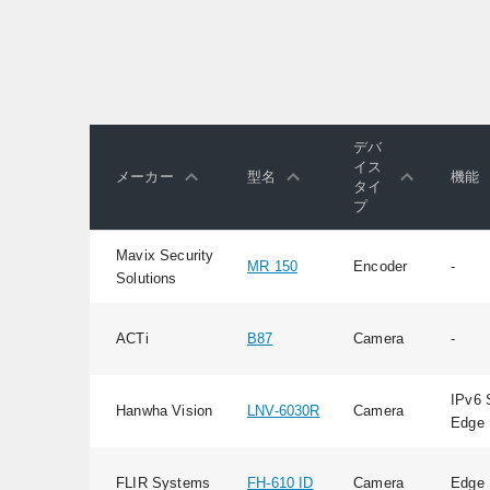
デバ
イス
メーカー
型名
機能
タイ
プ
Mavix Security
MR 150
Encoder
-
Solutions
ACTi
B87
Camera
-
IPv6 
Hanwha Vision
LNV-6030R
Camera
Edge 
FLIR Systems
FH-610 ID
Camera
Edge 