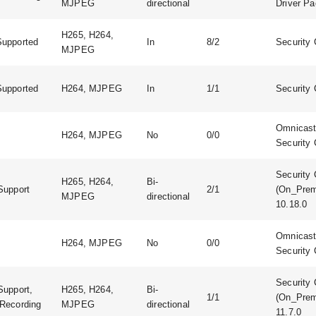
MJPEG
directional
Driver Pa
H265, H264,
upported
In
8/2
Security 
MJPEG
upported
H264, MJPEG
In
1/1
Security 
Omnicast:
H264, MJPEG
No
0/0
Security 
Security 
H265, H264,
Bi-
Support
2/1
(On_Prem
MJPEG
directional
10.18.0
Omnicast:
H264, MJPEG
No
0/0
Security 
Security 
Support,
H265, H264,
Bi-
1/1
(On_Prem
Recording
MJPEG
directional
11.7.0