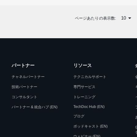
10
ページあたりの表示数:
パートナー
リソース
チャネルパートナー
テクニカルサポート
技術パートナー
専門サービス
コンサルタント
トレーニング
TechDoc Hub (EN)
パートナー & 統合ハブ (EN)
ブログ
ポッドキャスト (EN)
ウェビナー (EN)