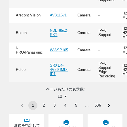
H2
Arecont Vision
AV3115v1
Camera
-
M
H2
NDE-85x2-
IPv6
Bosch
Camera
H2
RXT
Support
M
i-
H2
WV-SP105
Camera
-
PRO/Panasonic
M
IPv6
SRXE4-
H2
Support,
Pelco
4V29-IMD-
Camera
H2
Edge
IR1
M
Recording
ページあたりの表示数:
10
1
2
3
4
5
…
606
形式を指定して