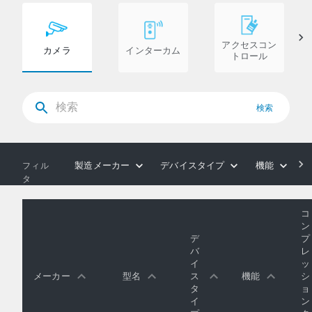
アクセスコン
カメラ
インターカム
トロール
検索
製造メーカー
デバイスタイプ
機能
フィル
タ
コ
ン
デ
プ
バ
レ
イ
ッ
メーカー
型名
ス
機能
シ
タ
ョ
イ
ン