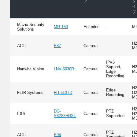
プ
タ
イ
プ
Mavix Security
MR 150
Encoder
-
M
Solutions
H2
ACTi
B87
Camera
-
M
IPv6
Support,
H2
Hanwha Vision
LNV-6030R
Camera
Edge
M
Recording
H2
Edge
FLIR Systems
FH-610 ID
Camera
H2
Recording
M
H2
DC-
PTZ
IDIS
Camera
H2
S6283HRXL
Supported
M
PTZ
H2
ACTi
B94
Camera
Supported
M