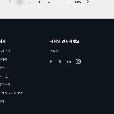
1
2
3
4
5
…
606
회사
저희와 연결하세요
회사 소개
연락처
커리어
이벤트
보도 센터
고객 사례
신뢰 & 사이버 보안
특허