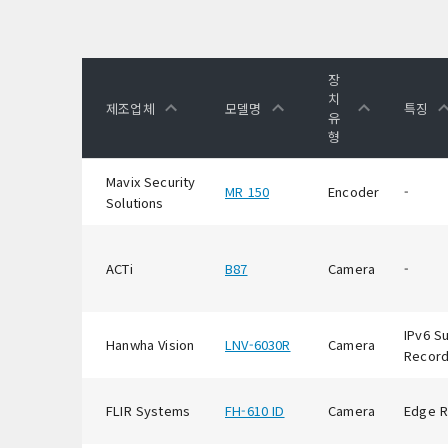
장
치
제조업체
모델명
특징
유
형
Mavix Security
MR 150
Encoder
-
Solutions
ACTi
B87
Camera
-
IPv6 S
Hanwha Vision
LNV-6030R
Camera
Record
FLIR Systems
FH-610 ID
Camera
Edge R