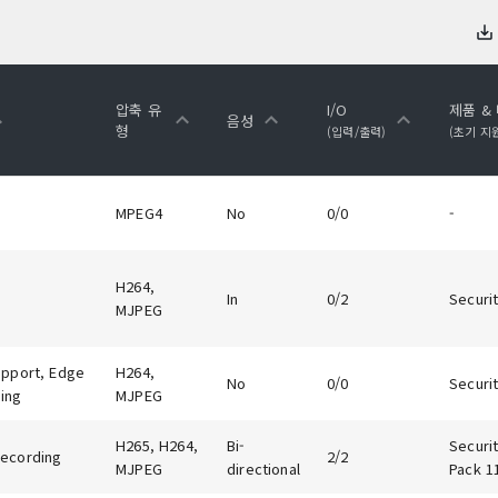
압축 유
I/O
제품 &
음성
형
(입력/출력)
(초기 지
MPEG4
No
0/0
-
H264,
In
0/2
Securit
MJPEG
upport, Edge
H264,
No
0/0
Securit
ing
MJPEG
H265, H264,
Bi-
Securit
ecording
2/2
MJPEG
directional
Pack 1