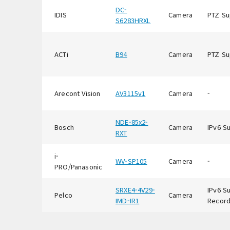
DC-
IDIS
Camera
PTZ Su
S6283HRXL
ACTi
B94
Camera
PTZ Su
Arecont Vision
AV3115v1
Camera
-
NDE-85x2-
Bosch
Camera
IPv6 S
RXT
i-
WV-SP105
Camera
-
PRO/Panasonic
SRXE4-4V29-
IPv6 S
Pelco
Camera
IMD-IR1
Record