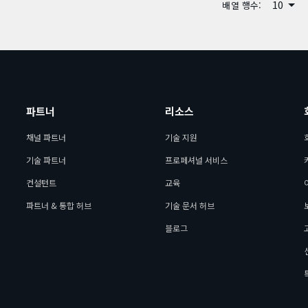
10
배열 행수:
파트너
리소스
채널 파트너
기술 지원
기술 파트너
프로페셔널 서비스
컨설턴트
교육
파트너 & 통합 허브
기술 문서 허브
블로그