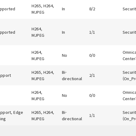
H265, H264,
pported
In
8/2
Securit
MJPEG
H264,
pported
In
1/1
Securit
MJPEG
H264,
Omnicas
No
0/0
MJPEG
Center:
H265, H264,
Bi-
Securit
upport
2/1
MJPEG
directional
(On_Pr
H264,
Omnicas
No
0/0
MJPEG
Center:
upport, Edge
H265, H264,
Bi-
Securit
1/1
ing
MJPEG
directional
(On_Pr