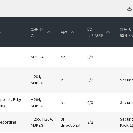
압축 유
I/O
제품 &
음성
형
(입력/출력)
(초기 지
MPEG4
No
0/0
-
H264,
In
0/2
Securit
MJPEG
upport, Edge
H264,
No
0/0
Securit
ing
MJPEG
H265, H264,
Bi-
Securit
ecording
2/2
MJPEG
directional
Pack 1