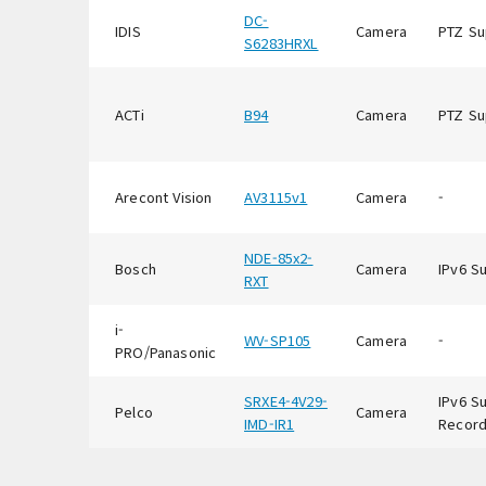
DC-
IDIS
Camera
PTZ Su
S6283HRXL
ACTi
B94
Camera
PTZ Su
Arecont Vision
AV3115v1
Camera
-
NDE-85x2-
Bosch
Camera
IPv6 S
RXT
i-
WV-SP105
Camera
-
PRO/Panasonic
SRXE4-4V29-
IPv6 S
Pelco
Camera
IMD-IR1
Record