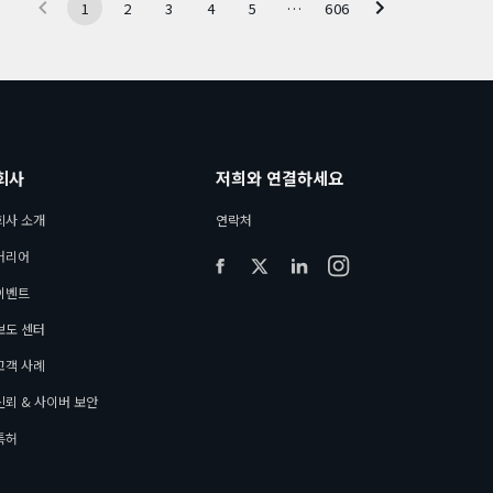
1
2
3
4
5
…
606
회사
저희와 연결하세요
회사 소개
연락처
커리어
이벤트
보도 센터
고객 사례
신뢰 & 사이버 보안
특허