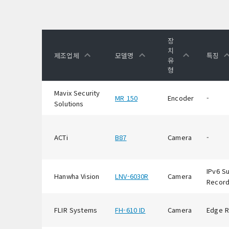
장
치
제조업체
모델명
특징
유
형
Mavix Security
MR 150
Encoder
-
Solutions
ACTi
B87
Camera
-
IPv6 S
Hanwha Vision
LNV-6030R
Camera
Record
FLIR Systems
FH-610 ID
Camera
Edge R