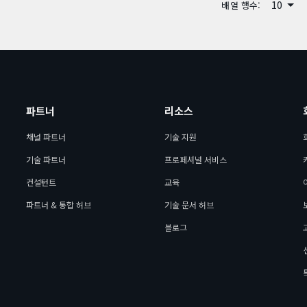
10
배열 행수:
파트너
리소스
채널 파트너
기술 지원
기술 파트너
프로페셔널 서비스
컨설턴트
교육
파트너 & 통합 허브
기술 문서 허브
블로그