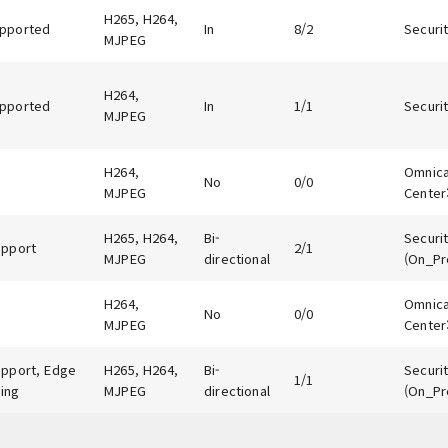
H265, H264,
pported
In
8/2
Securit
MJPEG
H264,
pported
In
1/1
Securit
MJPEG
H264,
Omnicas
No
0/0
MJPEG
Center:
H265, H264,
Bi-
Securit
upport
2/1
MJPEG
directional
(On_Pr
H264,
Omnicas
No
0/0
MJPEG
Center:
upport, Edge
H265, H264,
Bi-
Securit
1/1
ing
MJPEG
directional
(On_Pr