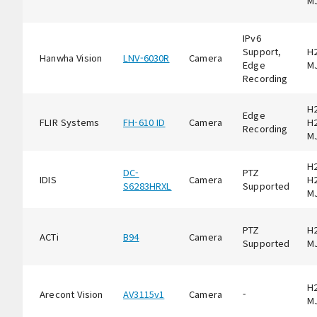
M
IPv6
Support,
H2
Hanwha Vision
LNV-6030R
Camera
Edge
M
Recording
H2
Edge
FLIR Systems
FH-610 ID
Camera
H2
Recording
M
H2
DC-
PTZ
IDIS
Camera
H2
S6283HRXL
Supported
M
PTZ
H2
ACTi
B94
Camera
Supported
M
H2
Arecont Vision
AV3115v1
Camera
-
M