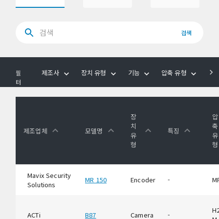
검색
제조사
장치 유형
기능
압축 유형
음
필
터
장
압
치
축
제조업체
모델명
특징
유
유
형
형
Mavix Security
MR 150
Encoder
-
M
Solutions
H2
ACTi
B87
Camera
-