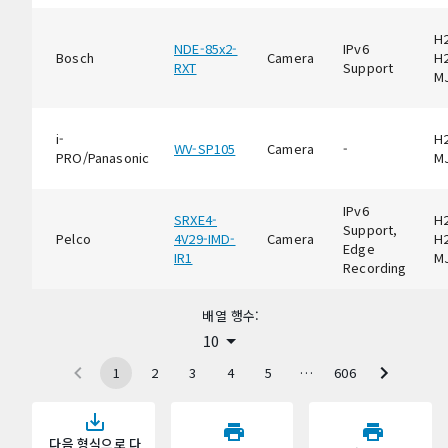
H2
NDE-85x2-
IPv6
Bosch
Camera
H2
RXT
Support
M
i-
H2
WV-SP105
Camera
-
PRO/Panasonic
M
IPv6
SRXE4-
H2
Support,
Pelco
4V29-IMD-
Camera
H2
Edge
IR1
M
Recording
배열 행수:
10
1
2
3
4
5
…
606
다음 형식으로 다