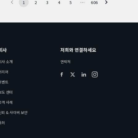
1
2
3
4
5
…
606
회사
저희와 연결하세요
회사 소개
연락처
커리어
이벤트
보도 센터
고객 사례
신뢰 & 사이버 보안
특허