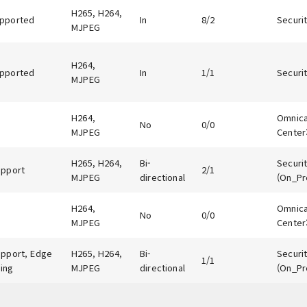
H265, H264,
pported
In
8/2
Securit
MJPEG
H264,
pported
In
1/1
Securit
MJPEG
H264,
Omnicas
No
0/0
MJPEG
Center:
H265, H264,
Bi-
Securit
upport
2/1
MJPEG
directional
(On_Pr
H264,
Omnicas
No
0/0
MJPEG
Center:
upport, Edge
H265, H264,
Bi-
Securit
1/1
ing
MJPEG
directional
(On_Pr