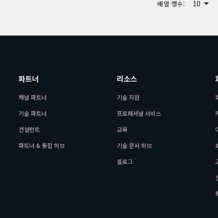
10
배열 행수:
파트너
리소스
채널 파트너
기술 지원
기술 파트너
프로페셔널 서비스
컨설턴트
교육
파트너 & 통합 허브
기술 문서 허브
블로그