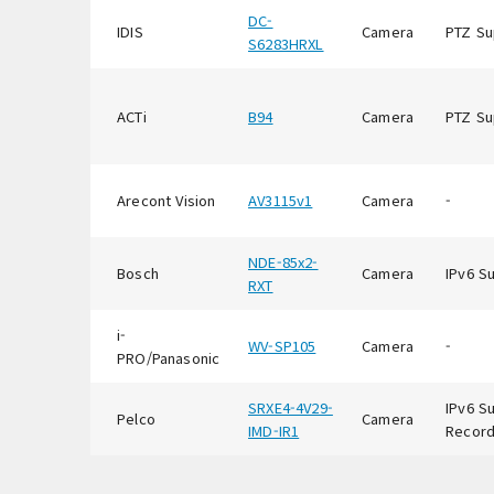
DC-
IDIS
Camera
PTZ Su
S6283HRXL
ACTi
B94
Camera
PTZ Su
Arecont Vision
AV3115v1
Camera
-
NDE-85x2-
Bosch
Camera
IPv6 S
RXT
i-
WV-SP105
Camera
-
PRO/Panasonic
SRXE4-4V29-
IPv6 S
Pelco
Camera
IMD-IR1
Record