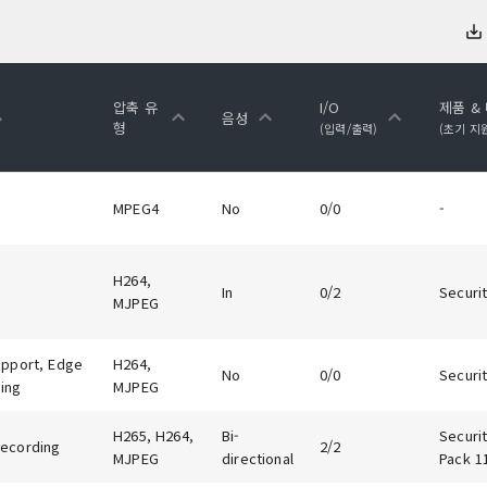
압축 유
I/O
제품 &
음성
형
(입력/출력)
(초기 지
MPEG4
No
0/0
-
H264,
In
0/2
Securit
MJPEG
upport, Edge
H264,
No
0/0
Securit
ing
MJPEG
H265, H264,
Bi-
Securit
ecording
2/2
MJPEG
directional
Pack 1