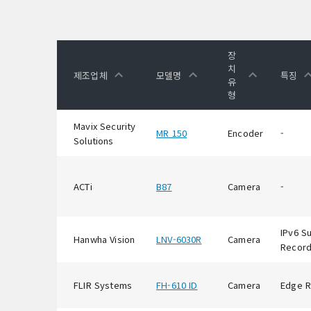
장
치
제조업체
모델명
특징
유
형
Mavix Security
MR 150
Encoder
-
Solutions
ACTi
B87
Camera
-
IPv6 S
Hanwha Vision
LNV-6030R
Camera
Record
FLIR Systems
FH-610 ID
Camera
Edge R