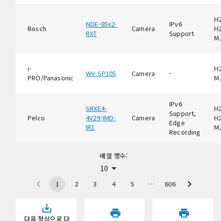
H2
NDE-85x2-
IPv6
Bosch
Camera
H2
RXT
Support
M
i-
H2
WV-SP105
Camera
-
PRO/Panasonic
M
IPv6
SRXE4-
H2
Support,
Pelco
4V29-IMD-
Camera
H2
Edge
IR1
M
Recording
배열 행수:
10
1
2
3
4
5
…
606
다음 형식으로 다