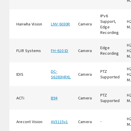
M
IPv6
Support,
H2
Hanwha Vision
LNV-6030R
Camera
Edge
M
Recording
H2
Edge
FLIR Systems
FH-610 ID
Camera
H2
Recording
M
H2
DC-
PTZ
IDIS
Camera
H2
S6283HRXL
Supported
M
PTZ
H2
ACTi
B94
Camera
Supported
M
H2
Arecont Vision
AV3115v1
Camera
-
M