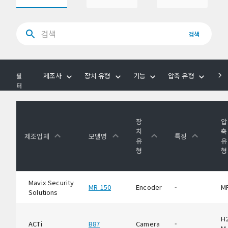
검색
제조사
장치 유형
기능
압축 유형
음
필
터
장
압
치
축
제조업체
모델명
특징
유
유
형
형
Mavix Security
MR 150
Encoder
-
M
Solutions
H2
ACTi
B87
Camera
-