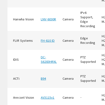
M
IPv6
Support,
H2
Hanwha Vision
LNV-6030R
Camera
Edge
M
Recording
H2
Edge
FLIR Systems
FH-610 ID
Camera
H2
Recording
M
H2
DC-
PTZ
IDIS
Camera
H2
S6283HRXL
Supported
M
PTZ
H2
ACTi
B94
Camera
Supported
M
H2
Arecont Vision
AV3115v1
Camera
-
M