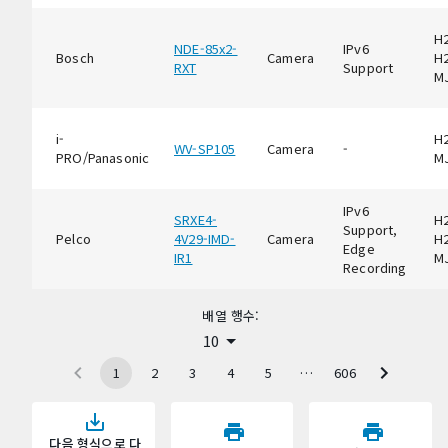
H2
NDE-85x2-
IPv6
Bosch
Camera
H2
RXT
Support
M
i-
H2
WV-SP105
Camera
-
PRO/Panasonic
M
IPv6
SRXE4-
H2
Support,
Pelco
4V29-IMD-
Camera
H2
Edge
IR1
M
Recording
배열 행수:
10
1
2
3
4
5
…
606
다음 형식으로 다