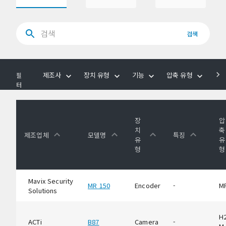
검색
제조사
장치 유형
기능
압축 유형
음
필
터
장
압
치
축
제조업체
모델명
특징
유
유
형
형
Mavix Security
MR 150
Encoder
-
M
Solutions
H2
ACTi
B87
Camera
-