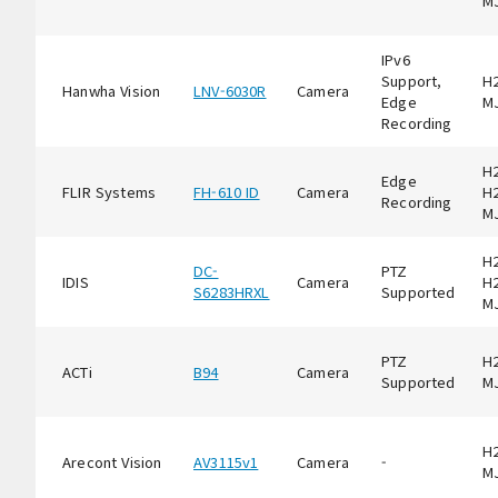
M
IPv6
Support,
H2
Hanwha Vision
LNV-6030R
Camera
Edge
M
Recording
H2
Edge
FLIR Systems
FH-610 ID
Camera
H2
Recording
M
H2
DC-
PTZ
IDIS
Camera
H2
S6283HRXL
Supported
M
PTZ
H2
ACTi
B94
Camera
Supported
M
H2
Arecont Vision
AV3115v1
Camera
-
M