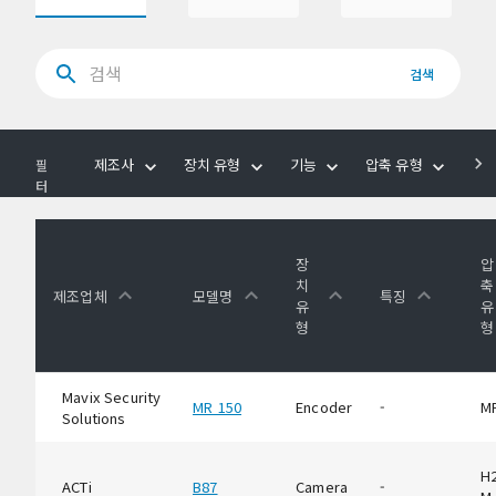
검색
제조사
장치 유형
기능
압축 유형
음
필
터
장
압
치
축
제조업체
모델명
특징
유
유
형
형
Mavix Security
MR 150
Encoder
-
M
Solutions
H2
ACTi
B87
Camera
-