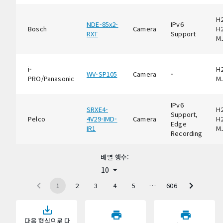
H2
NDE-85x2-
IPv6
Bosch
Camera
H2
RXT
Support
M
i-
H2
WV-SP105
Camera
-
PRO/Panasonic
M
IPv6
SRXE4-
H2
Support,
Pelco
4V29-IMD-
Camera
H2
Edge
IR1
M
Recording
배열 행수:
10
1
2
3
4
5
…
606
다음 형식으로 다