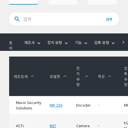
검색
제조사
장치 유형
기능
압축 유형
음
필
터
장
압
치
축
제조업체
모델명
특징
유
유
형
형
Mavix Security
MR 150
Encoder
-
M
Solutions
H2
ACTi
B87
Camera
-