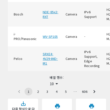
H2
NDE-85x2-
IPv6
Bosch
Camera
H2
RXT
Support
M
i-
H2
WV-SP105
Camera
-
PRO/Panasonic
M
IPv6
SRXE4-
H2
Support,
Pelco
4V29-IMD-
Camera
H2
Edge
IR1
M
Recording
배열 행수:
10
1
2
3
4
5
…
606
다음 형식으로 다