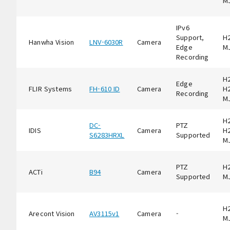
M
IPv6
Support,
H2
Hanwha Vision
LNV-6030R
Camera
Edge
M
Recording
H2
Edge
FLIR Systems
FH-610 ID
Camera
H2
Recording
M
H2
DC-
PTZ
IDIS
Camera
H2
S6283HRXL
Supported
M
PTZ
H2
ACTi
B94
Camera
Supported
M
H2
Arecont Vision
AV3115v1
Camera
-
M