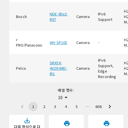
H2
NDE-85x2-
IPv6
Bosch
Camera
H2
RXT
Support
M
i-
H2
WV-SP105
Camera
-
PRO/Panasonic
M
IPv6
SRXE4-
H2
Support,
Pelco
4V29-IMD-
Camera
H2
Edge
IR1
M
Recording
배열 행수:
10
1
2
3
4
5
…
606
다음 형식으로 다