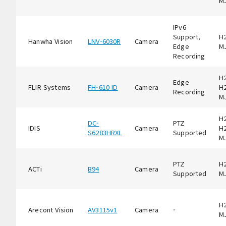
M
IPv6
Support,
H2
Hanwha Vision
LNV-6030R
Camera
Edge
M
Recording
H2
Edge
FLIR Systems
FH-610 ID
Camera
H2
Recording
M
H2
DC-
PTZ
IDIS
Camera
H2
S6283HRXL
Supported
M
PTZ
H2
ACTi
B94
Camera
Supported
M
H2
Arecont Vision
AV3115v1
Camera
-
M