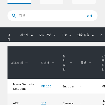
검색
제조사
장치 유형
기능
압축 유형
음
필
터
장
압
치
축
제조업체
모델명
특징
유
유
형
형
Mavix Security
MR 150
Encoder
-
M
Solutions
H2
ACTi
B87
Camera
-