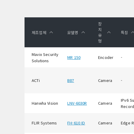
장
치
제조업체
모델명
특징
유
형
Mavix Security
MR 150
Encoder
-
Solutions
ACTi
B87
Camera
-
IPv6 S
Hanwha Vision
LNV-6030R
Camera
Record
FLIR Systems
FH-610 ID
Camera
Edge R