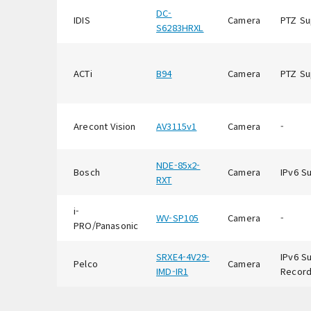
DC-
IDIS
Camera
PTZ Su
S6283HRXL
ACTi
B94
Camera
PTZ Su
Arecont Vision
AV3115v1
Camera
-
NDE-85x2-
Bosch
Camera
IPv6 S
RXT
i-
WV-SP105
Camera
-
PRO/Panasonic
SRXE4-4V29-
IPv6 S
Pelco
Camera
IMD-IR1
Record