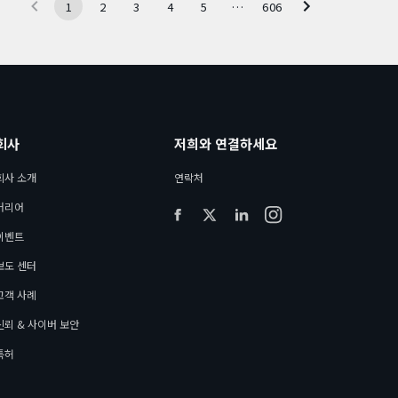
1
2
3
4
5
…
606
회사
저희와 연결하세요
회사 소개
연락처
커리어
이벤트
보도 센터
고객 사례
신뢰 & 사이버 보안
특허