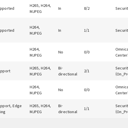
H265, H264,
pported
In
8/2
Securit
MJPEG
H264,
pported
In
1/1
Securit
MJPEG
H264,
Omnicas
No
0/0
MJPEG
Center:
H265, H264,
Bi-
Securit
upport
2/1
MJPEG
directional
(On_Pr
H264,
Omnicas
No
0/0
MJPEG
Center:
upport, Edge
H265, H264,
Bi-
Securit
1/1
ing
MJPEG
directional
(On_Pr