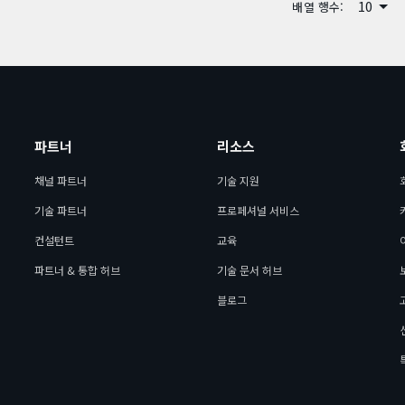
10
배열 행수:
파트너
리소스
채널 파트너
기술 지원
기술 파트너
프로페셔널 서비스
컨설턴트
교육
파트너 & 통합 허브
기술 문서 허브
블로그