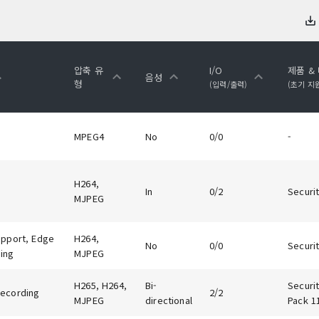
압축 유
I/O
제품 &
음성
형
(입력/출력)
(초기 지
MPEG4
No
0/0
-
H264,
In
0/2
Securit
MJPEG
upport, Edge
H264,
No
0/0
Securit
ing
MJPEG
H265, H264,
Bi-
Securit
ecording
2/2
MJPEG
directional
Pack 1