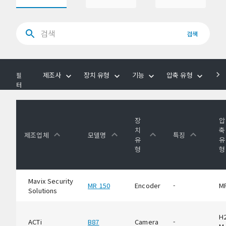
검색
제조사
장치 유형
기능
압축 유형
음
필
터
장
압
치
축
제조업체
모델명
특징
유
유
형
형
Mavix Security
MR 150
Encoder
-
M
Solutions
H2
ACTi
B87
Camera
-