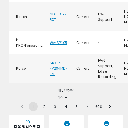
H2
NDE-85x2-
IPv6
Bosch
Camera
H2
RXT
Support
M
i-
H2
WV-SP105
Camera
-
PRO/Panasonic
M
IPv6
SRXE4-
H2
Support,
Pelco
4V29-IMD-
Camera
H2
Edge
IR1
M
Recording
배열 행수:
10
1
2
3
4
5
…
606
다음 형식으로 다