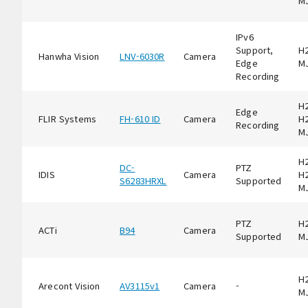
M
IPv6
Support,
H2
Hanwha Vision
LNV-6030R
Camera
Edge
M
Recording
H2
Edge
FLIR Systems
FH-610 ID
Camera
H2
Recording
M
H2
DC-
PTZ
IDIS
Camera
H2
S6283HRXL
Supported
M
PTZ
H2
ACTi
B94
Camera
Supported
M
H2
Arecont Vision
AV3115v1
Camera
-
M