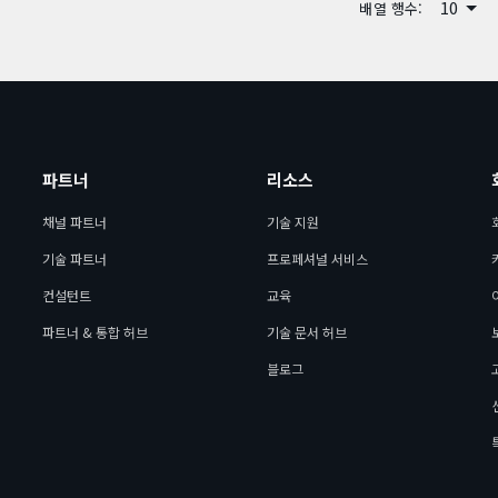
10
배열 행수:
파트너
리소스
채널 파트너
기술 지원
기술 파트너
프로페셔널 서비스
컨설턴트
교육
파트너 & 통합 허브
기술 문서 허브
블로그