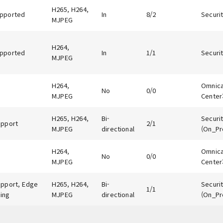
H265, H264,
pported
In
8/2
Securit
MJPEG
H264,
pported
In
1/1
Securit
MJPEG
H264,
Omnicas
No
0/0
MJPEG
Center:
H265, H264,
Bi-
Securit
upport
2/1
MJPEG
directional
(On_Pr
H264,
Omnicas
No
0/0
MJPEG
Center:
upport, Edge
H265, H264,
Bi-
Securit
1/1
ing
MJPEG
directional
(On_Pr