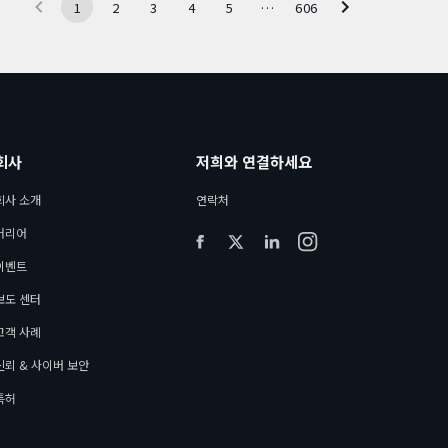
1
2
3
4
5
…
606
회사
저희와 연결하세요
회사 소개
연락처
커리어
이벤트
보도 센터
고객 사례
신뢰 & 사이버 보안
특허