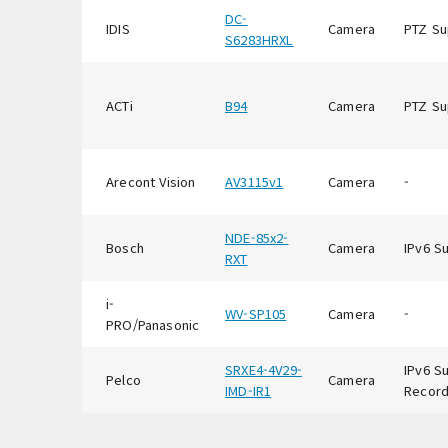
DC-
IDIS
Camera
PTZ Su
S6283HRXL
ACTi
B94
Camera
PTZ Su
Arecont Vision
AV3115v1
Camera
-
NDE-85x2-
Bosch
Camera
IPv6 S
RXT
i-
WV-SP105
Camera
-
PRO/Panasonic
SRXE4-4V29-
IPv6 S
Pelco
Camera
IMD-IR1
Record