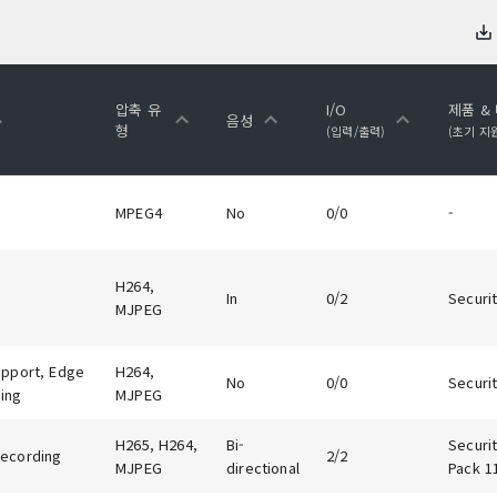
압축 유
I/O
제품 &
음성
형
(입력/출력)
(초기 지
MPEG4
No
0/0
-
H264,
In
0/2
Securit
MJPEG
upport, Edge
H264,
No
0/0
Securit
ing
MJPEG
H265, H264,
Bi-
Securit
ecording
2/2
MJPEG
directional
Pack 1