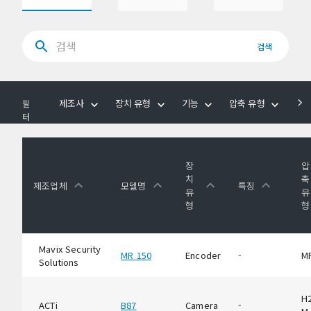
검색
제조사
장치 유형
기능
압축 유형
음
필
터
장
압
치
축
제조업체
모델명
특징
유
유
형
형
Mavix Security
MR 150
Encoder
-
M
Solutions
H2
ACTi
B87
Camera
-