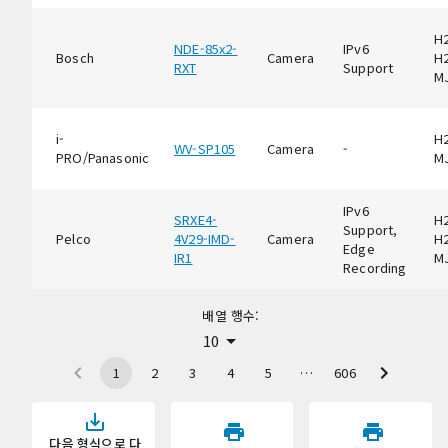
H2
NDE-85x2-
IPv6
Bosch
Camera
H2
RXT
Support
M
i-
H2
WV-SP105
Camera
-
PRO/Panasonic
M
IPv6
SRXE4-
H2
Support,
Pelco
4V29-IMD-
Camera
H2
Edge
IR1
M
Recording
배열 행수:
10
1
2
3
4
5
…
606
다음 형식으로 다