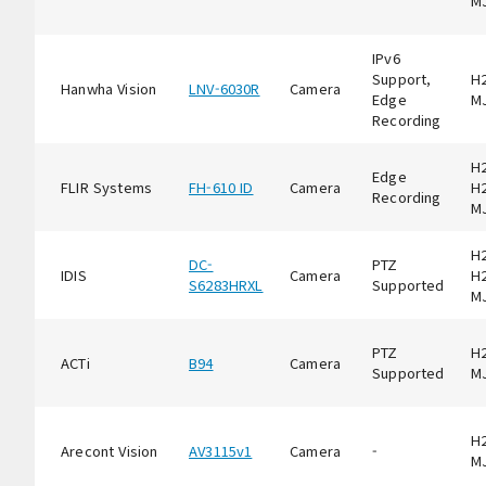
M
IPv6
Support,
H2
Hanwha Vision
LNV-6030R
Camera
Edge
M
Recording
H2
Edge
FLIR Systems
FH-610 ID
Camera
H2
Recording
M
H2
DC-
PTZ
IDIS
Camera
H2
S6283HRXL
Supported
M
PTZ
H2
ACTi
B94
Camera
Supported
M
H2
Arecont Vision
AV3115v1
Camera
-
M