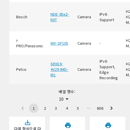
H2
NDE-85x2-
IPv6
Bosch
Camera
H2
RXT
Support
M
i-
H2
WV-SP105
Camera
-
PRO/Panasonic
M
IPv6
SRXE4-
H2
Support,
Pelco
4V29-IMD-
Camera
H2
Edge
IR1
M
Recording
배열 행수:
10
1
2
3
4
5
…
606
다음 형식으로 다