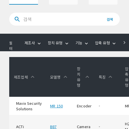
검색
제조사
장치 유형
기능
압축 유형
음
필
터
장
압
치
축
제조업체
모델명
특징
유
유
형
형
Mavix Security
MR 150
Encoder
-
M
Solutions
H2
ACTi
B87
Camera
-