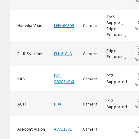
M
IPv6
Support,
H2
Hanwha Vision
LNV-6030R
Camera
Edge
M
Recording
H2
Edge
FLIR Systems
FH-610 ID
Camera
H2
Recording
M
H2
DC-
PTZ
IDIS
Camera
H2
S6283HRXL
Supported
M
PTZ
H2
ACTi
B94
Camera
Supported
M
H2
Arecont Vision
AV3115v1
Camera
-
M