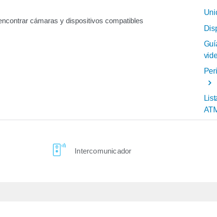
Uni
 encontrar cámaras y dispositivos compatibles
Dis
Guí
vid
Peri
Lis
AT
Intercomunicador