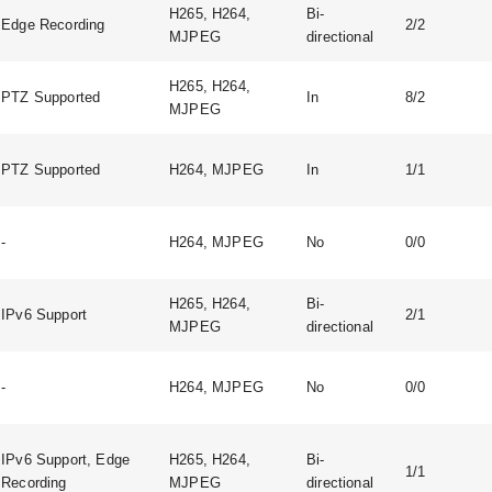
H265, H264,
Bi-
Edge Recording
2/2
MJPEG
directional
H265, H264,
PTZ Supported
In
8/2
MJPEG
PTZ Supported
H264, MJPEG
In
1/1
-
H264, MJPEG
No
0/0
H265, H264,
Bi-
IPv6 Support
2/1
MJPEG
directional
-
H264, MJPEG
No
0/0
IPv6 Support, Edge
H265, H264,
Bi-
1/1
Recording
MJPEG
directional