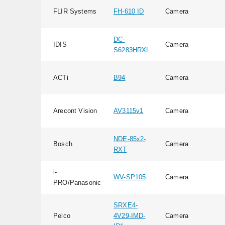
FLIR Systems
FH-610 ID
Camera
DC-
IDIS
Camera
S6283HRXL
ACTi
B94
Camera
Arecont Vision
AV3115v1
Camera
NDE-85x2-
Bosch
Camera
RXT
i-
WV-SP105
Camera
PRO/Panasonic
SRXE4-
Pelco
4V29-IMD-
Camera