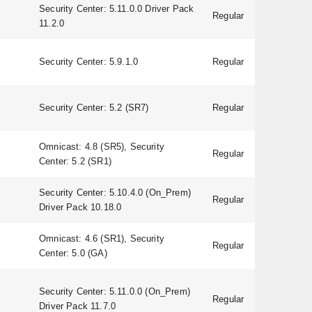
Security Center: 5.11.0.0 Driver Pack
Regular
v3.0.0
11.2.0
Security Center: 5.9.1.0
Regular
1.3.0
A1D-5
Security Center: 5.2 (SR7)
Regular
V6.09
Omnicast: 4.8 (SR5), Security
Regular
65249
Center: 5.2 (SR1)
Security Center: 5.10.4.0 (On_Prem)
Regular
7.90.0
Driver Pack 10.18.0
Omnicast: 4.6 (SR1), Security
Regular
2.60
Center: 5.0 (GA)
Security Center: 5.11.0.0 (On_Prem)
Regular
5.20.0
Driver Pack 11.7.0