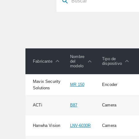
Nombre
Tipo de
Fabricante
del
dispositivo
modelo
Mavix Security
MR 150
Encoder
Solutions
ACTi
B87
Camera
Hanwha Vision
LNV-6030R
Camera