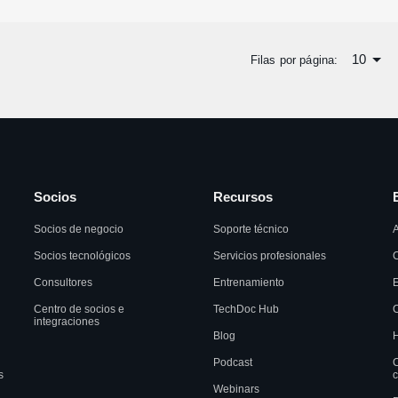
10
Filas por página:
Socios
Recursos
Socios de negocio
Soporte técnico
A
Socios tecnológicos
Servicios profesionales
C
Consultores
Entrenamiento
Centro de socios e
TechDoc Hub
C
integraciones
Blog
H
Podcast
C
s
c
Webinars