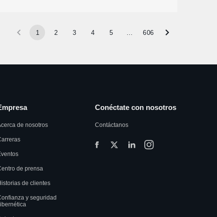
1
2
3
4
5
…
606
Empresa
Conéctate con nosotros
cerca de nosotros
Contáctanos
arreras
Eventos
entro de prensa
istorias de clientes
onfianza y seguridad
ibernética