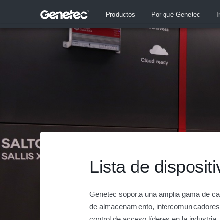
Productos
Por qué Genetec
I
Lista de disposit
Genetec soporta una amplia gama de cáma
de almacenamiento, intercomunicadores,
control de acceso líderes en la industria.