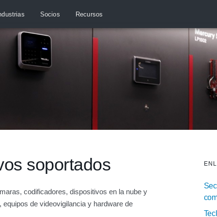
ndustrias
Socios
Recursos
ivos soportados
ENL
Secu
ras, codificadores, dispositivos en la nube y
com
 equipos de videovigilancia y hardware de
Tec