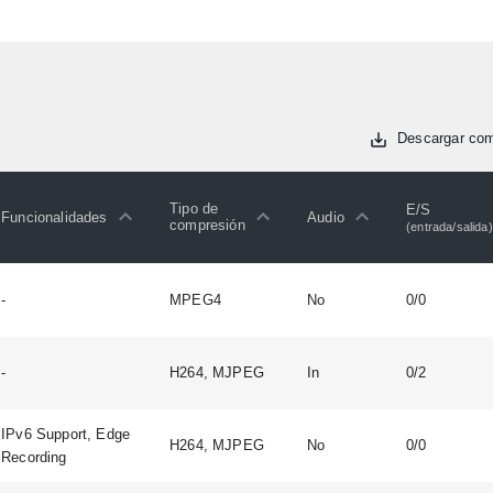
Descargar co
Tipo de
E/S
Funcionalidades
Audio
compresión
(entrada/salida)
-
MPEG4
No
0/0
-
H264, MJPEG
In
0/2
IPv6 Support, Edge
H264, MJPEG
No
0/0
Recording