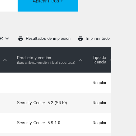
Aplicar filtros +
mo
Resultados de impresión
Imprimir todo
Último
Tipo de
Producto y versión
firmwa
licencia
soport
(lanzamiento versión inicial soportada)
(SC)
-
Regular
-
A1D-5
Security Center: 5.2 (SR10)
Regular
V6.09
Security Center: 5.9.1.0
Regular
1.03