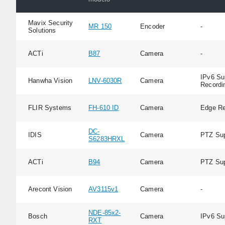
Mavix Security
MR 150
Encoder
-
Solutions
ACTi
B87
Camera
-
IPv6 Su
Hanwha Vision
LNV-6030R
Camera
Recordi
FLIR Systems
FH-610 ID
Camera
Edge Re
DC-
IDIS
Camera
PTZ Sup
S6283HRXL
ACTi
B94
Camera
PTZ Sup
Arecont Vision
AV3115v1
Camera
-
NDE-85x2-
Bosch
Camera
IPv6 Su
RXT