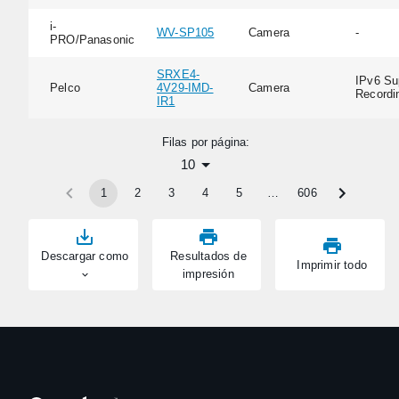
i-
WV-SP105
Camera
-
PRO/Panasonic
SRXE4-
IPv6 Su
Pelco
4V29-IMD-
Camera
Recordi
IR1
Filas por página:
10
1
2
3
4
5
…
606
Descargar como
Resultados de
Imprimir todo
impresión