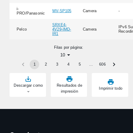
i-
WV-SP105
Camera
-
PRO/Panasonic
SRXE4-
IPv6 Su
Pelco
4V29-IMD-
Camera
Recordi
IR1
Filas por página:
10
1
2
3
4
5
…
606
Descargar como
Resultados de
Imprimir todo
impresión