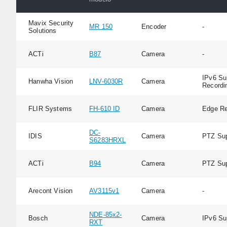
Mavix Security
MR 150
Encoder
-
Solutions
ACTi
B87
Camera
-
IPv6 Su
Hanwha Vision
LNV-6030R
Camera
Recordi
FLIR Systems
FH-610 ID
Camera
Edge Re
DC-
IDIS
Camera
PTZ Sup
S6283HRXL
ACTi
B94
Camera
PTZ Sup
Arecont Vision
AV3115v1
Camera
-
NDE-85x2-
Bosch
Camera
IPv6 Su
RXT