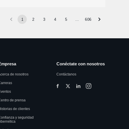
1
2
3
4
5
…
606
Empresa
Conéctate con nosotros
cerca de nosotros
Contáctanos
arreras
Eventos
entro de prensa
istorias de clientes
onfianza y seguridad
ibernética