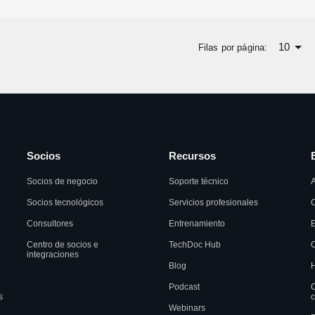
10
Filas por página:
Socios
Recursos
Socios de negocio
Soporte técnico
A
Socios tecnológicos
Servicios profesionales
C
Consultores
Entrenamiento
Centro de socios e
TechDoc Hub
C
integraciones
Blog
H
Podcast
C
s
c
Webinars