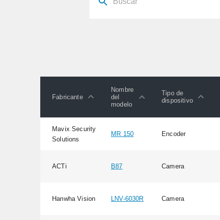
Nombre
Tipo de
Fabricante
del
dispositivo
modelo
Mavix Security
MR 150
Encoder
Solutions
ACTi
B87
Camera
Hanwha Vision
LNV-6030R
Camera