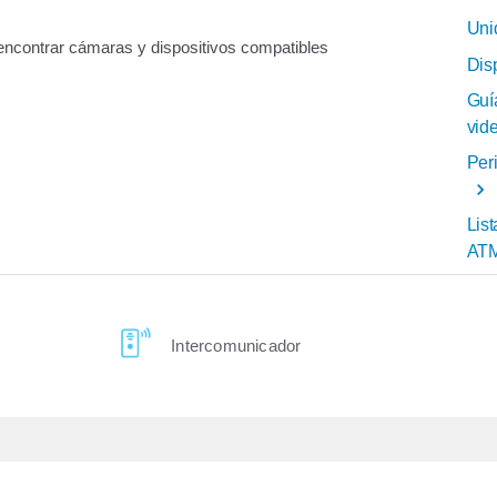
Uni
 encontrar cámaras y dispositivos compatibles
Dis
Guí
vid
Peri
Lis
AT
Intercomunicador