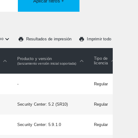
Aplicar filtros +
mo
Resultados de impresión
Imprimir todo
Último
Tipo de
Producto y versión
firmwa
licencia
soport
(lanzamiento versión inicial soportada)
(SC)
-
Regular
-
A1D-5
Security Center: 5.2 (SR10)
Regular
V6.09
Security Center: 5.9.1.0
Regular
1.03