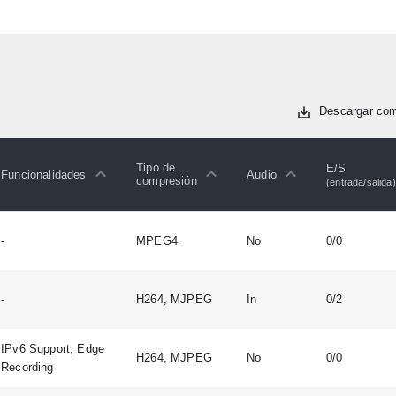
Descargar co
Tipo de
E/S
Funcionalidades
Audio
compresión
(entrada/salida)
-
MPEG4
No
0/0
-
H264, MJPEG
In
0/2
IPv6 Support, Edge
H264, MJPEG
No
0/0
Recording