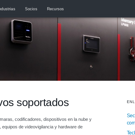
ndustrias
Socios
Recursos
ivos soportados
ENL
Secu
ras, codificadores, dispositivos en la nube y
com
 equipos de videovigilancia y hardware de
Tec