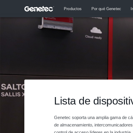
Productos
Por qué Genetec
I
Lista de disposit
Genetec soporta una amplia gama de cáma
de almacenamiento, intercomunicadores,
control de acceso líderes en la industria.