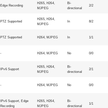
H265, H264,
Bi-
Edge Recording
2/2
MJPEG
directional
H265, H264,
PTZ Supported
In
8/2
MJPEG
PTZ Supported
H264, MJPEG
In
1/1
-
H264, MJPEG
No
0/0
H265, H264,
Bi-
IPv6 Support
2/1
MJPEG
directional
-
H264, MJPEG
No
0/0
IPv6 Support, Edge
H265, H264,
Bi-
1/1
Recording
MJPEG
directional