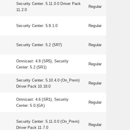
Security Center: 5.11.0.0 Driver Pack
Regular
v3.0.0
11.2.0
Security Center: 5.9.1.0
Regular
1.3.0
A1D-5
Security Center: 5.2 (SR7)
Regular
V6.09
Omnicast: 4.8 (SR5), Security
Regular
65249
Center: 5.2 (SR1)
Security Center: 5.10.4.0 (On_Prem)
Regular
7.90.0
Driver Pack 10.18.0
Omnicast: 4.6 (SR1), Security
Regular
2.60
Center: 5.0 (GA)
Security Center: 5.11.0.0 (On_Prem)
Regular
5.20.0
Driver Pack 11.7.0