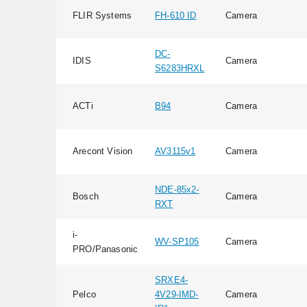
FLIR Systems
FH-610 ID
Camera
DC-
IDIS
Camera
S6283HRXL
ACTi
B94
Camera
Arecont Vision
AV3115v1
Camera
NDE-85x2-
Bosch
Camera
RXT
i-
WV-SP105
Camera
PRO/Panasonic
SRXE4-
Pelco
4V29-IMD-
Camera