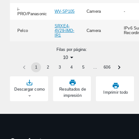
i-
WV-SP105
Camera
-
PRO/Panasonic
SRXE4-
IPv6 Su
Pelco
4V29-IMD-
Camera
Recordi
IR1
Filas por página:
10
1
2
3
4
5
…
606
Descargar como
Resultados de
Imprimir todo
impresión