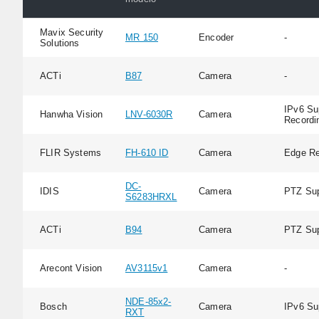
Mavix Security
MR 150
Encoder
-
Solutions
ACTi
B87
Camera
-
IPv6 Su
Hanwha Vision
LNV-6030R
Camera
Recordi
FLIR Systems
FH-610 ID
Camera
Edge Re
DC-
IDIS
Camera
PTZ Sup
S6283HRXL
ACTi
B94
Camera
PTZ Sup
Arecont Vision
AV3115v1
Camera
-
NDE-85x2-
Bosch
Camera
IPv6 Su
RXT