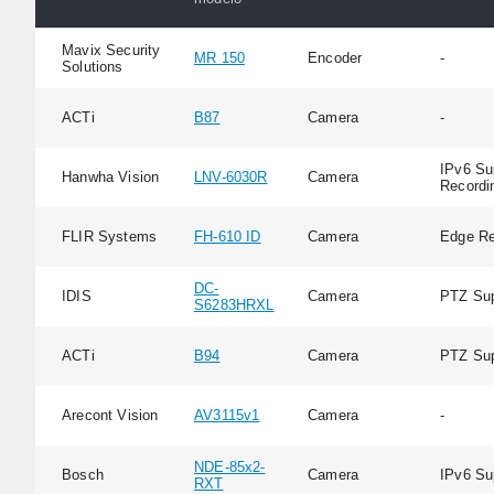
Mavix Security
MR 150
Encoder
-
Solutions
ACTi
B87
Camera
-
IPv6 Su
Hanwha Vision
LNV-6030R
Camera
Recordi
FLIR Systems
FH-610 ID
Camera
Edge Re
DC-
IDIS
Camera
PTZ Sup
S6283HRXL
ACTi
B94
Camera
PTZ Sup
Arecont Vision
AV3115v1
Camera
-
NDE-85x2-
Bosch
Camera
IPv6 Su
RXT