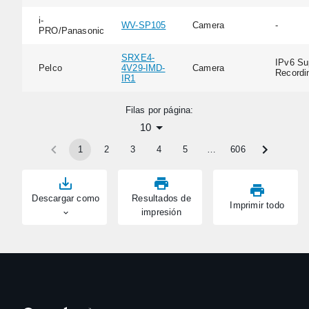
i-
WV-SP105
Camera
-
PRO/Panasonic
SRXE4-
IPv6 Su
Pelco
4V29-IMD-
Camera
Recordi
IR1
Filas por página:
10
1
2
3
4
5
…
606
Descargar como
Resultados de
Imprimir todo
impresión