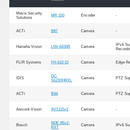
Mavix Security
MR 150
Encoder
-
Solutions
ACTi
B87
Camera
-
IPv6 Su
Hanwha Vision
LNV-6030R
Camera
Recordi
FLIR Systems
FH-610 ID
Camera
Edge Re
DC-
IDIS
Camera
PTZ Sup
S6283HRXL
ACTi
B94
Camera
PTZ Sup
Arecont Vision
AV3115v1
Camera
-
NDE-85x2-
Bosch
Camera
IPv6 Su
RXT