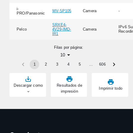
i-
WV-SP105
Camera
-
PRO/Panasonic
SRXE4-
IPv6 Su
Pelco
4V29-IMD-
Camera
Recordi
IR1
Filas por página:
10
1
2
3
4
5
…
606
Descargar como
Resultados de
Imprimir todo
impresión