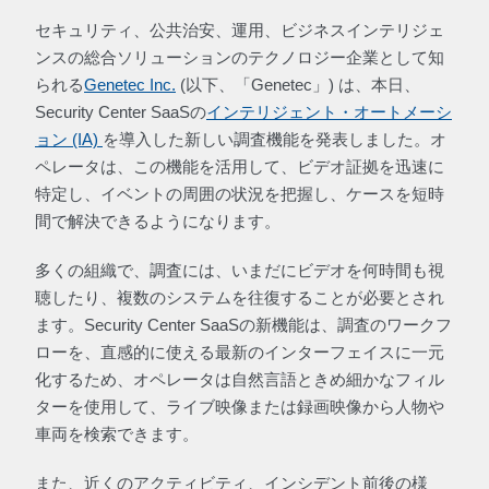
セキュリティ、公共治安、運用、ビジネスインテリジェ
ンスの総合ソリューションのテクノロジー企業として知
られる
Genetec Inc.
(以下、「Genetec」) は、本日、
Security Center SaaSの
インテリジェント・オートメーシ
ョン (IA)
を導入した新しい調査機能を発表しました。オ
ペレータは、この機能を活用して、ビデオ証拠を迅速に
特定し、イベントの周囲の状況を把握し、ケースを短時
間で解決できるようになります。
多くの組織で、調査には、いまだにビデオを何時間も視
聴したり、複数のシステムを往復することが必要とされ
ます。Security Center SaaSの新機能は、調査のワークフ
ローを、直感的に使える最新のインターフェイスに一元
化するため、オペレータは自然言語ときめ細かなフィル
ターを使用して、ライブ映像または録画映像から人物や
車両を検索できます。
また、近くのアクティビティ、インシデント前後の様