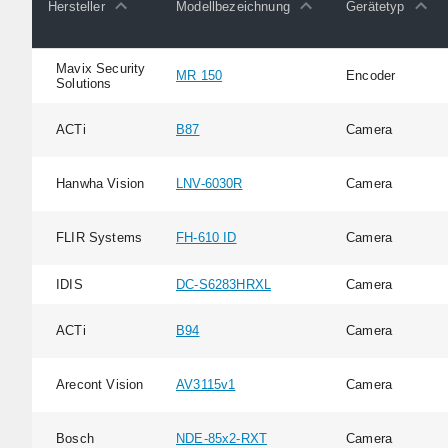
Hersteller
Modellbezeichnung
Gerätetyp
Mavix Security
MR 150
Encoder
Solutions
ACTi
B87
Camera
Hanwha Vision
LNV-6030R
Camera
FLIR Systems
FH-610 ID
Camera
IDIS
DC-S6283HRXL
Camera
ACTi
B94
Camera
Arecont Vision
AV3115v1
Camera
Bosch
NDE-85x2-RXT
Camera