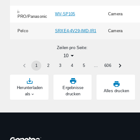
i-
WV-SP105
Camera
PRO/Panasonic
Pelco
SRXE4-4V29-IMD-IR1
Camera
Zeilen pro Seite:
10
1
2
3
4
5
…
606
Herunterladen
Ergebnisse
Alles drucken
als
drucken