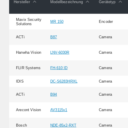
Hersteller
Modellbezeichnung
Gerätetyp
Mavix Security
MR 150
Encoder
Solutions
ACTi
B87
Camera
Hanwha Vision
LNV-6030R
Camera
FLIR Systems
FH-610 ID
Camera
IDIS
DC-S6283HRXL
Camera
ACTi
B94
Camera
Arecont Vision
AV3115v1
Camera
Bosch
NDE-85x2-RXT
Camera