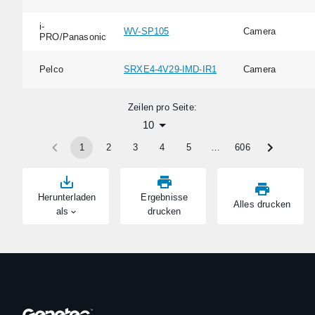
i-
WV-SP105
Camera
PRO/Panasonic
Pelco
SRXE4-4V29-IMD-IR1
Camera
Zeilen pro Seite:
10
1
2
3
4
5
…
606
Herunterladen
Ergebnisse
Alles drucken
als
drucken