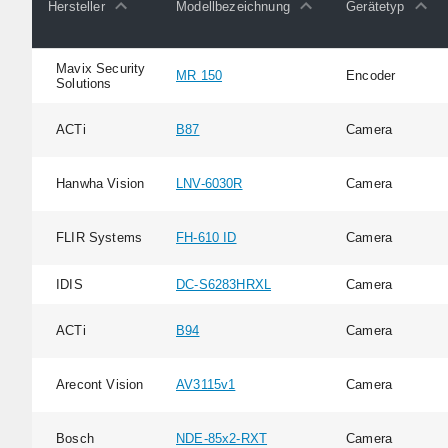
Hersteller
Modellbezeichnung
Gerätetyp
Mavix Security
MR 150
Encoder
Solutions
ACTi
B87
Camera
Hanwha Vision
LNV-6030R
Camera
FLIR Systems
FH-610 ID
Camera
IDIS
DC-S6283HRXL
Camera
ACTi
B94
Camera
Arecont Vision
AV3115v1
Camera
Bosch
NDE-85x2-RXT
Camera