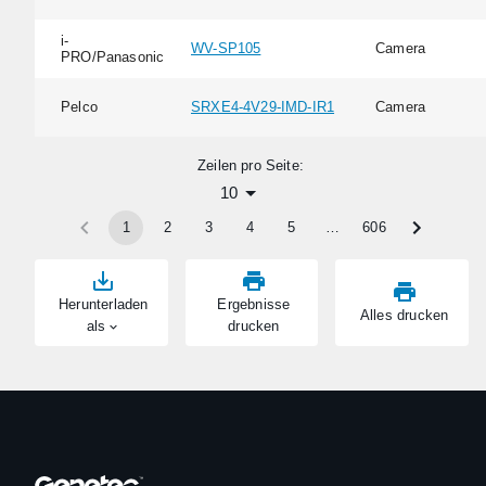
i-
WV-SP105
Camera
PRO/Panasonic
Pelco
SRXE4-4V29-IMD-IR1
Camera
Zeilen pro Seite:
10
1
2
3
4
5
…
606
Herunterladen
Ergebnisse
Alles drucken
als
drucken