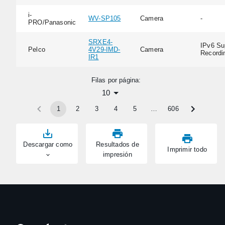
i-
WV-SP105
Camera
-
PRO/Panasonic
SRXE4-
IPv6 Su
Pelco
4V29-IMD-
Camera
Recordi
IR1
Filas por página:
10
1
2
3
4
5
…
606
Descargar como
Resultados de
Imprimir todo
impresión