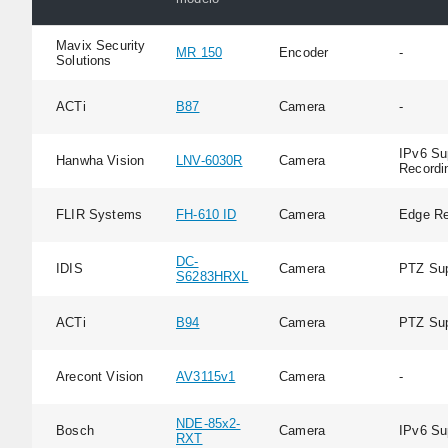
Mavix Security
MR 150
Encoder
-
Solutions
ACTi
B87
Camera
-
IPv6 Su
Hanwha Vision
LNV-6030R
Camera
Recordi
FLIR Systems
FH-610 ID
Camera
Edge Re
DC-
IDIS
Camera
PTZ Sup
S6283HRXL
ACTi
B94
Camera
PTZ Sup
Arecont Vision
AV3115v1
Camera
-
NDE-85x2-
Bosch
Camera
IPv6 Su
RXT