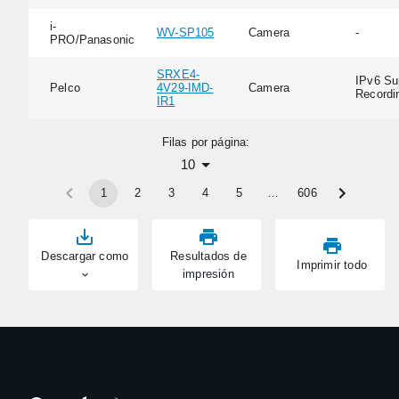
i-
WV-SP105
Camera
-
PRO/Panasonic
SRXE4-
IPv6 Su
Pelco
4V29-IMD-
Camera
Recordi
IR1
Filas por página:
10
1
2
3
4
5
…
606
Descargar como
Resultados de
Imprimir todo
impresión