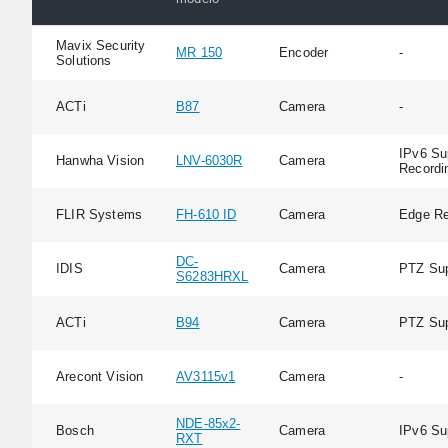
Mavix Security
MR 150
Encoder
-
Solutions
ACTi
B87
Camera
-
IPv6 Su
Hanwha Vision
LNV-6030R
Camera
Recordi
FLIR Systems
FH-610 ID
Camera
Edge Re
DC-
IDIS
Camera
PTZ Sup
S6283HRXL
ACTi
B94
Camera
PTZ Sup
Arecont Vision
AV3115v1
Camera
-
NDE-85x2-
Bosch
Camera
IPv6 Su
RXT