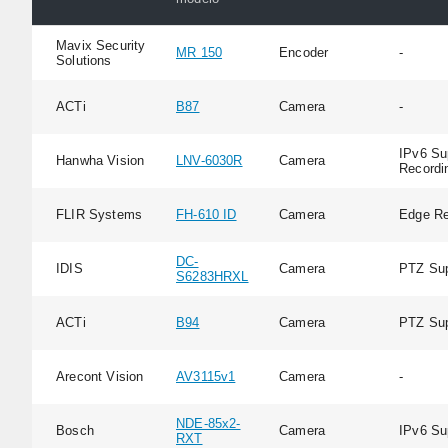
Mavix Security
MR 150
Encoder
-
Solutions
ACTi
B87
Camera
-
IPv6 Su
Hanwha Vision
LNV-6030R
Camera
Recordi
FLIR Systems
FH-610 ID
Camera
Edge Re
DC-
IDIS
Camera
PTZ Sup
S6283HRXL
ACTi
B94
Camera
PTZ Sup
Arecont Vision
AV3115v1
Camera
-
NDE-85x2-
Bosch
Camera
IPv6 Su
RXT