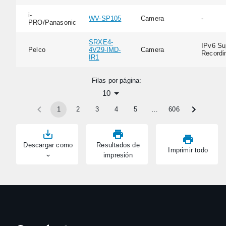
i-
WV-SP105
Camera
-
PRO/Panasonic
SRXE4-
IPv6 Su
Pelco
4V29-IMD-
Camera
Recordi
IR1
Filas por página:
10
1
2
3
4
5
…
606
Descargar como
Resultados de
Imprimir todo
impresión