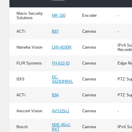
Mavix Security
MR 150
Encoder
-
Solutions
ACTi
B87
Camera
-
IPv6 Su
Hanwha Vision
LNV-6030R
Camera
Recordi
FLIR Systems
FH-610 ID
Camera
Edge Re
DC-
IDIS
Camera
PTZ Sup
S6283HRXL
ACTi
B94
Camera
PTZ Sup
Arecont Vision
AV3115v1
Camera
-
NDE-85x2-
Bosch
Camera
IPv6 Su
RXT