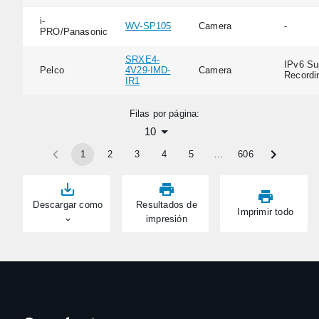
i-
WV-SP105
Camera
-
PRO/Panasonic
SRXE4-
IPv6 Su
Pelco
4V29-IMD-
Camera
Recordi
IR1
Filas por página:
10
1
2
3
4
5
…
606
Descargar como
Resultados de
Imprimir todo
impresión