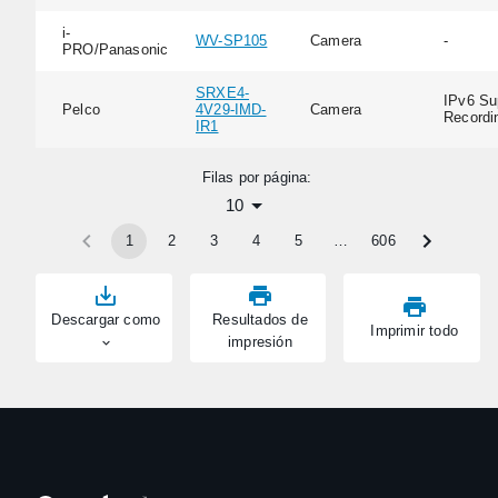
i-
WV-SP105
Camera
-
PRO/Panasonic
SRXE4-
IPv6 Su
Pelco
4V29-IMD-
Camera
Recordi
IR1
Filas por página:
10
1
2
3
4
5
…
606
Descargar como
Resultados de
Imprimir todo
impresión