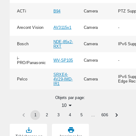
ACTi
B94
Camera
PTZ Supp
Arecont Vision
AV3115v1
Camera
-
NDE-85x2-
Bosch
Camera
IPv6 Supp
RXT
i-
WV-SP105
Camera
-
PRO/Panasonic
SRXE4-
IPv6 Supp
Pelco
4V29-IMD-
Camera
Edge Rec
IR1
Objets par page:
10
1
2
3
4
5
…
606