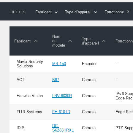
Fabricant
Type d’appareil
Fonctionnalités
FILTRES
Nom
Type
du
Fabricant
Fonctionn
d’appareil
modèle
Mavix Security
MR 150
Encoder
-
Solutions
ACTi
B87
Camera
-
IPv6 Supp
Hanwha Vision
LNV-6030R
Camera
Edge Rec
FLIR Systems
FH-610 ID
Camera
Edge Rec
DC-
IDIS
Camera
PTZ Supp
S6283HRXL